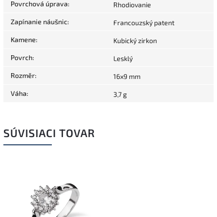
Povrchová úprava
:
Rhodiovanie
Zapínanie náušnic
:
Francouzský patent
Kamene
:
Kubický zirkon
Povrch
:
Lesklý
Rozměr
:
16x9 mm
Váha
:
3,7 g
SÚVISIACI TOVAR