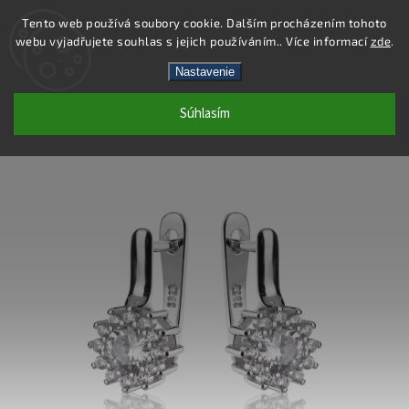
Tento web používá soubory cookie. Dalším procházením tohoto
webu vyjadřujete souhlas s jejich používáním.. Více informací
zde
.
Hľadať
Nastavenie
Súhlasím
SS218E - NÁUŠNICE AG 925/1000