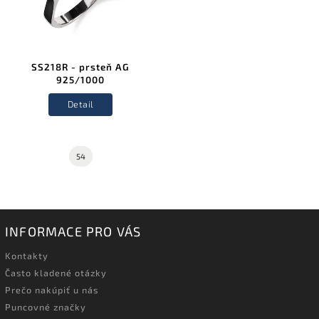
SS218R - prsteň AG
925/1000
Detail
54
INFORMACE PRO VÁS
Kontakty
Často kladené otázky
Prečo nakúpiť u nás
Puncovné značky