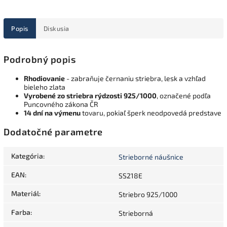
Popis
Diskusia
Podrobný popis
Rhodiovanie
- zabraňuje černaniu striebra, lesk a vzhľad
bieleho zlata
Vyrobené zo striebra rýdzosti 925/1000
, označené podľa
Puncovného zákona ČR
14 dní na výmenu
tovaru, pokiaľ šperk neodpovedá predstave
Dodatočné parametre
Kategória
:
Strieborné náušnice
EAN
:
SS218E
Materiál
:
Striebro 925/1000
Farba
:
Strieborná