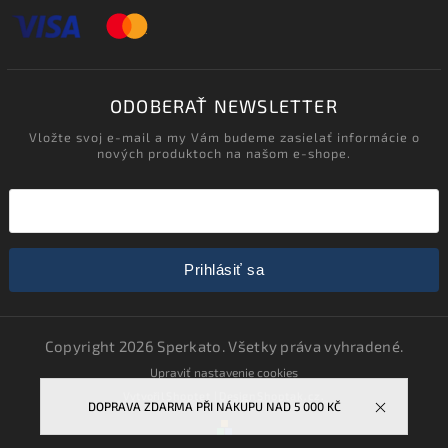
ODOBERAŤ NEWSLETTER
Vložte svoj e-mail a my Vám budeme zasielať informácie o
nových produktoch na našom e-shope.
Prihlásiť sa
Copyright 2026
Sperkato
. Všetky práva vyhradené.
Upraviť nastavenie cookies
Vytvořil
Shoptet
| Design
Shoptak.cz.
DOPRAVA ZDARMA PŘI NÁKUPU NAD 5 000 KČ