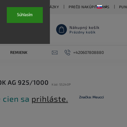
TY
ČASTO KLADENÉ OTÁZKY
PREČO NAKÚPIŤ U NÁS
PUN
Súhlasím
Nákupný košík
Prázdny košík
REMIENKY NA HODINKY
AKCE
+420607808880
PIERCING
KON
OK AG 925/1000
Kód:
SS240P
 cien sa
prihláste.
Značka:
Meucci