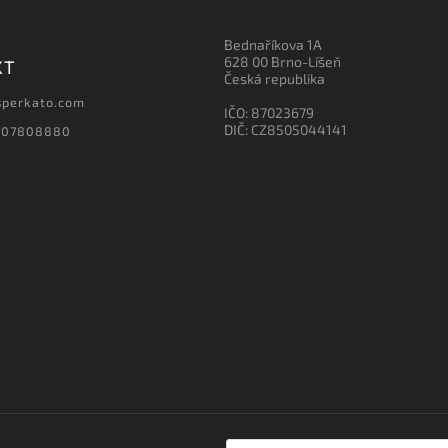
Bednaříkova 1A
628 00 Brno-Líšeň
KT
Česká republika
sperkato.com
IČO: 87023679
DIČ: CZ8505044141
607808880