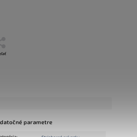
eľať
datočné parametre
ategória
: