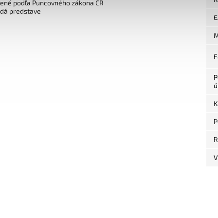
čené podľa Puncovného zákona ČR
edá predstave
E
M
F
P
ú
K
P
R
V