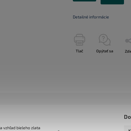
Detailné informácie
Tlač
Opýtať sa
Zdi
Do
 a vzhľad bieleho zlata
K