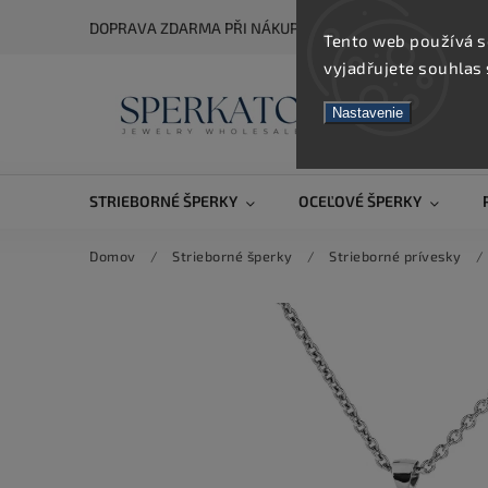
DOPRAVA ZDARMA PŘI NÁKUPU NAD 5 000 KČ
Tento web používá s
vyjadřujete souhlas 
Nastavenie
STRIEBORNÉ ŠPERKY
OCEĽOVÉ ŠPERKY
Domov
/
Strieborné šperky
/
Strieborné prívesky
/