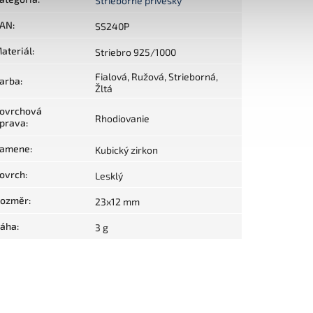
Strieborné prívesky
AN
:
SS240P
ateriál
:
Striebro 925/1000
Fialová, Ružová, Strieborná,
arba
:
Žltá
ovrchová
Rhodiovanie
prava
:
amene
:
Kubický zirkon
ovrch
:
Lesklý
ozměr
:
23x12 mm
áha
:
3 g