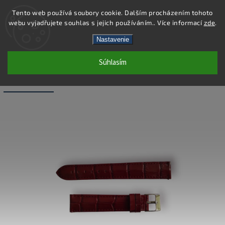
Tento web používá soubory cookie. Dalším procházením tohoto
webu vyjadřujete souhlas s jejich používáním.. Více informací
zde
.
Hľadať
Nastavenie
Súhlasím
WB017-18 - KOŽENÝ REMIENOK -
BORDOVÁ - 18 MM