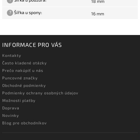
18 mm
?
Šířka u spony
:
16 mm
INFORMACE PRO VÁS
Kontakty
Často kladené otázky
Prečo nakúpiť u nás
Puncovné značky
Obchodné podmienky
Podmienky ochrany osobných údajov
Možnosti platby
Doprava
Novinky
Blog pre obchodníkov