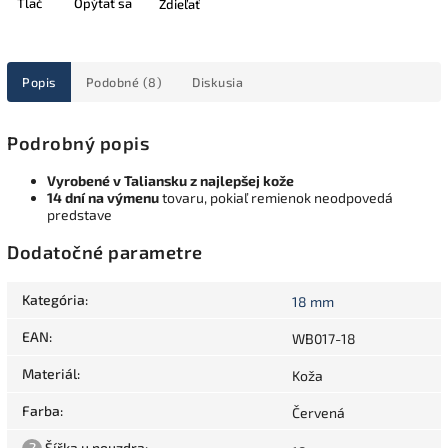
Tlač
Opýtať sa
Zdieľať
Popis
Podobné (8)
Diskusia
Podrobný popis
Vyrobené v Taliansku z najlepšej kože
14 dní na výmenu
tovaru, pokiaľ remienok neodpovedá
predstave
Dodatočné parametre
Kategória
:
18 mm
EAN
:
WB017-18
Materiál
:
Koža
Farba
:
Červená
?
Šířka u pouzdra
: