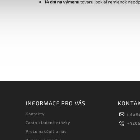
14 dní na výmenu
tovaru, pokiaľ remienok neod
INFORMACE PRO VÁS
KONTA
Kontakty
info
@
Často kladené otázky
+420
Prečo nakúpiť u nás