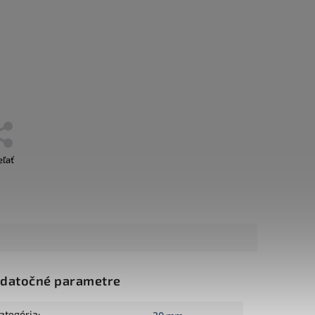
eľať
datočné parametre
ategória
: