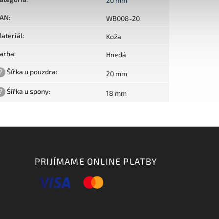
20 mm
AN
:
WB008-20
ateriál
:
Koža
arba
:
Hnedá
?
Šířka u pouzdra
:
20 mm
?
Šířka u spony
:
18 mm
PRIJÍMAME ONLINE PLATBY