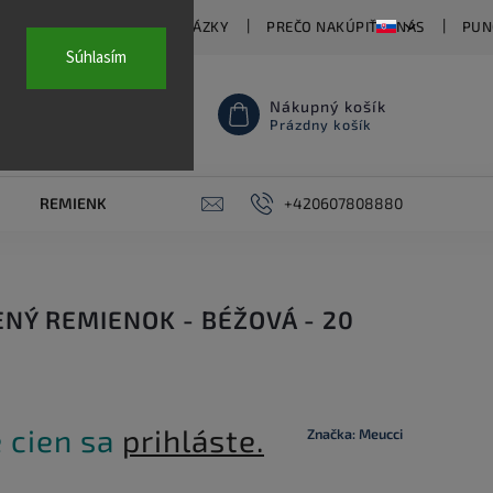
TY
ČASTO KLADENÉ OTÁZKY
PREČO NAKÚPIŤ U NÁS
PUN
Súhlasím
Nákupný košík
Prázdny košík
REMIENKY NA HODINKY
AKCE
+420607808880
PIERCING
KON
NÝ REMIENOK - BÉŽOVÁ - 20
 cien sa
prihláste.
Značka:
Meucci