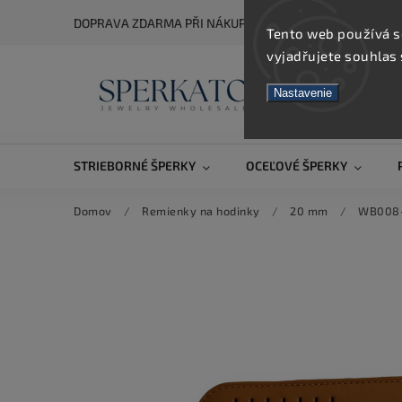
DOPRAVA ZDARMA PŘI NÁKUPU NAD 5 000 KČ
Tento web používá s
vyjadřujete souhlas 
Nastavenie
STRIEBORNÉ ŠPERKY
OCEĽOVÉ ŠPERKY
Domov
/
Remienky na hodinky
/
20 mm
/
WB008-