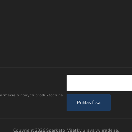
formácie o nových produktoch na
Prihlásiť sa
Copyright 2026
Sperkato
. Všetky práva vyhradené.