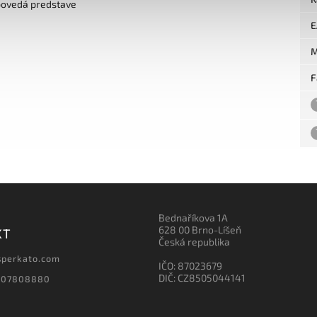
povedá predstave
E
M
F
Bednaříkova 1A
628 00 Brno-Líšeň
KT
Česká republika
sperkato.com
IČO: 87023679
DIČ: CZ8505044141
607808880