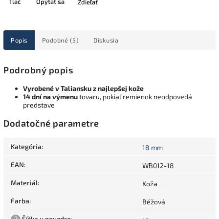
Tlač
Opýtať sa
Zdieľať
Popis
Podobné (5)
Diskusia
Podrobný popis
Vyrobené v Taliansku z najlepšej kože
14 dní na výmenu
tovaru, pokiaľ remienok neodpovedá
predstave
Dodatočné parametre
Kategória
:
18 mm
EAN
:
WB012-18
Materiál
:
Koža
Farba
:
Béžová
?
Šířka u pouzdra
: