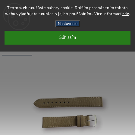
Tento web používá soubory cookie. Dalším procházením tohoto
webu vyjadřujete souhlas s jejich používáním.. Více informací
zde
.
Hľadať
Nastavenie
Súhlasím
WB012-18 - KOŽENÝ REMIENOK -
BÉŽOVÁ - 18 MM