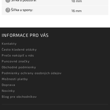
18 mm
?
Šířka u spony
:
16 mm
INFORMACE PRO VÁS
Kontakty
Často kladené otázky
Prečo nakúpiť u nás
Puncovné značky
Obchodné podmienky
Podmienky ochrany osobných údajov
Možnosti platby
Doprava
Novinky
Blog pre obchodníkov