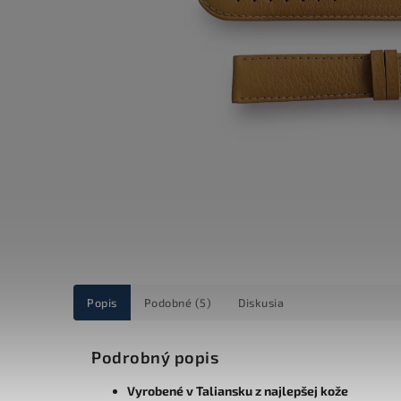
Popis
Podobné (5)
Diskusia
Podrobný popis
Vyrobené v Taliansku z najlepšej kože