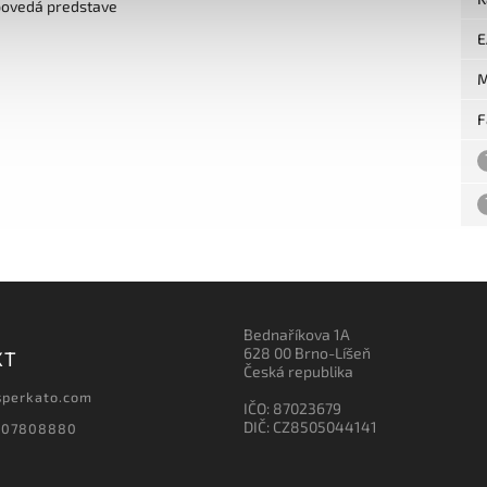
povedá predstave
E
M
F
Bednaříkova 1A
628 00 Brno-Líšeň
KT
Česká republika
sperkato.com
IČO: 87023679
DIČ: CZ8505044141
607808880