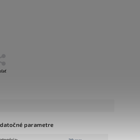
eľať
datočné parametre
ategória
: