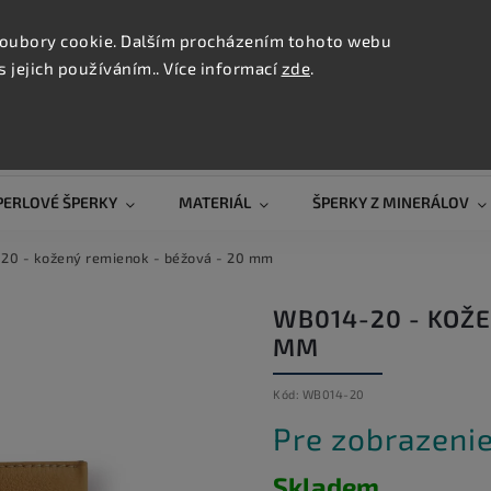
KONTAK
oubory cookie. Dalším procházením tohoto webu
s jejich používáním.. Více informací
zde
.
Hľadať
PERLOVÉ ŠPERKY
MATERIÁL
ŠPERKY Z MINERÁLOV
0 - kožený remienok - béžová - 20 mm
WB014-20 - KOŽE
MM
Kód:
WB014-20
Pre zobrazenie
Skladem