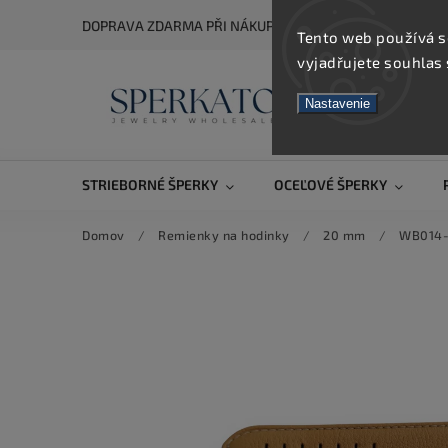
DOPRAVA ZDARMA PŘI NÁKUPU NAD 5 000 KČ
Tento web používá s
vyjadřujete souhlas 
Nastavenie
STRIEBORNÉ ŠPERKY
OCEĽOVÉ ŠPERKY
Domov
/
Remienky na hodinky
/
20 mm
/
WB014-2