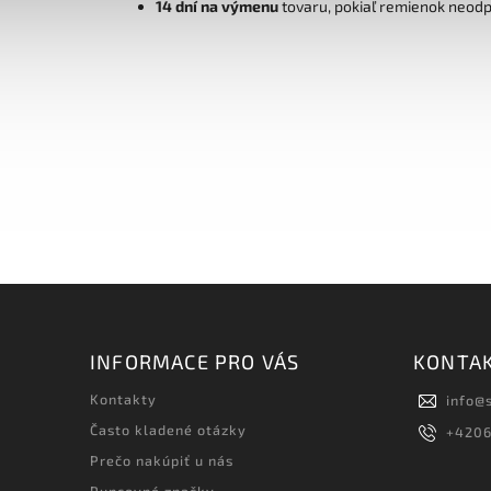
14 dní na výmenu
tovaru, pokiaľ remienok neod
INFORMACE PRO VÁS
KONTA
Kontakty
info
@
Často kladené otázky
+420
Prečo nakúpiť u nás