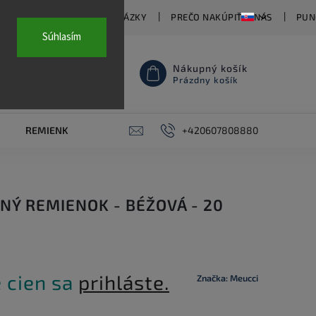
TY
ČASTO KLADENÉ OTÁZKY
PREČO NAKÚPIŤ U NÁS
PUN
Súhlasím
Nákupný košík
Prázdny košík
REMIENKY NA HODINKY
AKCE
+420607808880
PIERCING
KON
NÝ REMIENOK - BÉŽOVÁ - 20
 cien sa
prihláste.
Značka:
Meucci