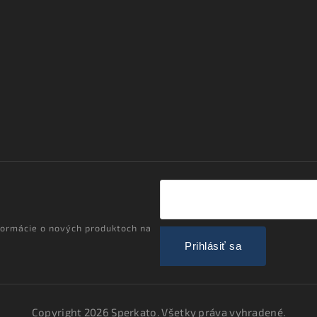
formácie o nových produktoch na
Prihlásiť sa
Copyright 2026
Sperkato
. Všetky práva vyhradené.