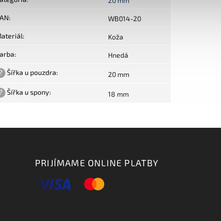
20 mm
AN
:
WB014-20
ateriál
:
Koža
arba
:
Hnedá
?
Šířka u pouzdra
:
20 mm
?
Šířka u spony
:
18 mm
PRIJÍMAME ONLINE PLATBY