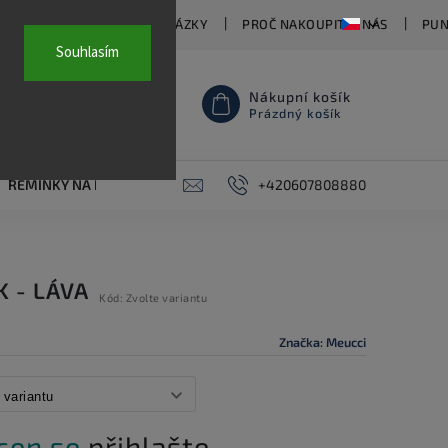
TY
ČASTO KLADENÉ OTÁZKY
PROČ NAKOUPIT U NÁS
PUN
Souhlasím
Nákupní košík
Prázdný košík
ŘEMÍNKY NA HODINKY
AKCE
+420607808880
PIERCING
KONTAKT
 - LÁVA
Kód:
Zvolte variantu
Značka:
Meucci
 cen se
přihlašte.