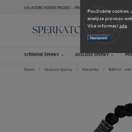
VELKOOBCHODNÍ PRODEJ - PRO ZOBRAZENÍ CEN SE REGIS
Používáme cookies, 
analýze provozu webu
Více informací
zde
.
Nastavení
STŘÍBRNÉ ŠPERKY
OCELOVÉ ŠPERKY
PE
Domů
/
Ocelové šperky
/
Náramky
/
BB043 - nár