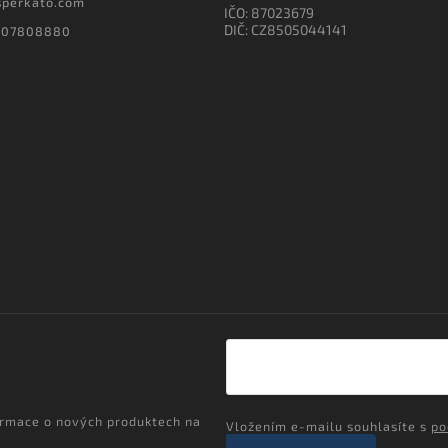
sperkato.com
IČO: 87023679
DIČ: CZ8505044141
607808880
ormace o nových produktech na
Vložením e-mailu souhlasíte s
po