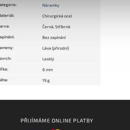
ategorie
:
Náramky
ateriál
:
Chirurgická ocel
arva
:
Černá, Stříbrná
apínání
:
Bez zapínání
ameny
:
Láva (přírodní)
ovrch
:
Lesklý
ířka
:
8 mm
áha
:
19 g
PŘIJÍMÁME ONLINE PLATBY