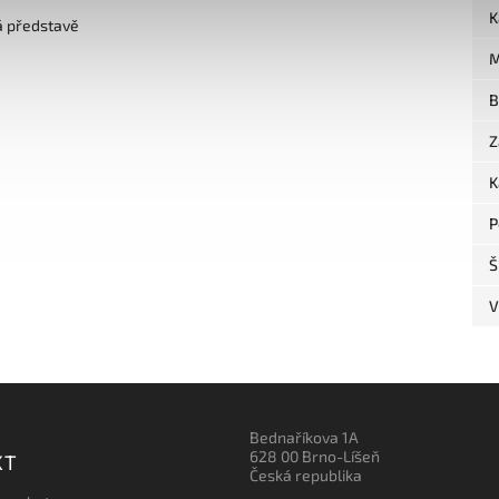
K
á představě
M
B
Z
K
P
Š
V
Bednaříkova 1A
628 00 Brno-Líšeň
KT
Česká republika