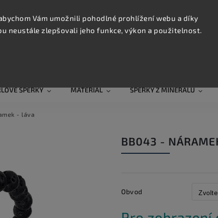
KONTAK
TRUJTE
abychom Vám umožnili pohodlné prohlížení webu a díky
 neustále zlepšovali jeho funkce, výkon a použitelnost.
Hledat
RLOVÉ ŠPERKY
MATERIÁL
ŠPERKY Z MINERÁLŮ
amek - láva
BB043 - NÁRAMEK
Obvod
Pro zobrazení