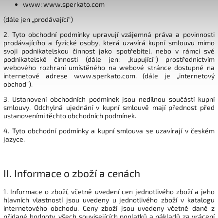
www: www.sperkato.com
(dále jen „prodávající“)
2. Tyto obchodní podmínky upravují vzájemná práva a povinnosti
prodávajícího a fyzické osoby, která uzavírá kupní smlouvu mimo
svoji podnikatelskou činnost jako spotřebitel, nebo v rámci své
podnikatelské činnosti (dále jen: „kupující“) prostřednictvím
webového rozhraní umístěného na webové stránce dostupné na
internetové adrese www.sperkato.com. (dále je „internetový
obchod“).
3. Ustanovení obchodních podmínek jsou nedílnou součástí kupní
smlouvy. Odchylná ujednání v kupní smlouvě mají přednost před
ustanoveními těchto obchodních podmínek.
4. Tyto obchodní podmínky a kupní smlouva se uzavírají v českém
jazyce.
II.
Informace o zboží a cenách
1. Informace o zboží, včetně uvedení cen jednotlivého zboží a jeho
hlavních vlastností jsou uvedeny u jednotlivého zboží v katalogu
internetového obchodu. Ceny zboží jsou uvedeny včetně daně z
přidané hodnoty, všech souvisejících poplatků a nákladů za vrácení