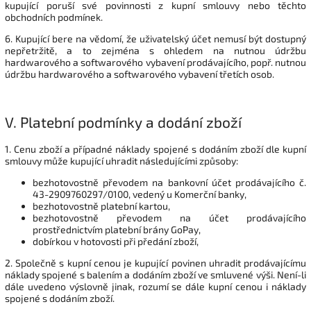
kupující poruší své povinnosti z kupní smlouvy nebo těchto
obchodních podmínek.
6. Kupující bere na vědomí, že uživatelský účet nemusí být dostupný
nepřetržitě, a to zejména s ohledem na nutnou údržbu
hardwarového a softwarového vybavení prodávajícího, popř. nutnou
údržbu hardwarového a softwarového vybavení třetích osob.
V.
Platební podmínky a dodání zboží
1. Cenu zboží a případné náklady spojené s dodáním zboží dle kupní
smlouvy může kupující uhradit následujícími způsoby:
bezhotovostně převodem na bankovní účet prodávajícího č.
43-2909760297/0100, vedený u Komerční banky,
bezhotovostně platební kartou,
bezhotovostně převodem na účet prodávajícího
prostřednictvím platební brány GoPay,
dobírkou v hotovosti při předání zboží,
2. Společně s kupní cenou je kupující povinen uhradit prodávajícímu
náklady spojené s balením a dodáním zboží ve smluvené výši. Není-li
dále uvedeno výslovně jinak, rozumí se dále kupní cenou i náklady
spojené s dodáním zboží.