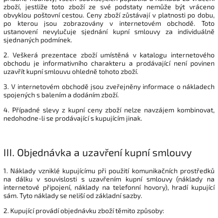
zboží, jestliže toto zboží ze své podstaty nemůže být vráceno
obvyklou poštovní cestou. Ceny zboží zůstávají v platnosti po dobu,
po kterou jsou zobrazovány v internetovém obchodě. Toto
ustanovení nevylučuje sjednání kupní smlouvy za individuálně
sjednaných podmínek.
2. Veškerá prezentace zboží umístěná v katalogu internetového
obchodu je informativního charakteru a prodávající není povinen
uzavřít kupní smlouvu ohledně tohoto zboží.
3. V internetovém obchodě jsou zveřejněny informace o nákladech
spojených s balením a dodáním zboží.
4. Případné slevy z kupní ceny zboží nelze navzájem kombinovat,
nedohodne-li se prodávající s kupujícím jinak.
III.
Objednávka a uzavření kupní smlouvy
1. Náklady vzniklé kupujícímu při použití komunikačních prostředků
na dálku v souvislosti s uzavřením kupní smlouvy (náklady na
internetové připojení, náklady na telefonní hovory), hradí kupující
sám. Tyto náklady se neliší od základní sazby.
2. Kupující provádí objednávku zboží těmito způsoby: