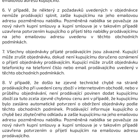
emailovou adresu kupujícího.
6. V případě, že některý z požadavků uvedených v objednávce
nemůže prodávající splnit, zašle kupujícímu na jeho emailovou
adresu pozměněnou nabídku. Pozměněná nabídka se považuje za
nový návrh kupní smlouvy a kupní smlouva je v takovém případě
uzavřena potvrzením kupujícího o přijetí této nabídky prodávajícímu
na jeho emailovou adresu uvedenu v těchto obchodních
podmínkách.
7. Všechny objednávky přijaté prodávajícím jsou závazné. Kupující
může zrušit objednávku, dokud není kupujícímu doručeno oznámení
o přijetí objednávky prodávajícím. Kupující může zrušit objednávku
telefonicky na telefonní číslo nebo email prodávajícího uvedený v
těchto obchodních podmínkách.
8. V případě, že došlo ke zjevné technické chybě na straně
prodávajícího při uvedení ceny zboží v internetovém obchodě, nebo v
průběhu objednávání, není prodávající povinen dodat kupujícímu
zboží za tuto zcela zjevně chybnou cenu ani v případě, že kupujícímu
bylo zasláno automatické potvrzení o obdržení objednávky podle
těchto obchodních podmínek. Prodávající informuje kupujícího o
chybě bez zbytečného odkladu a zašle kupujícímu na jeho emailovou
adresu pozměněnou nabídku. Pozměněná nabídka se považuje za
nový návrh kupní smlouvy a kupní smlouva je v takovém případě
uzavřena potvrzením o přijetí kupujícím na emailovou adresu
prodávajícího.