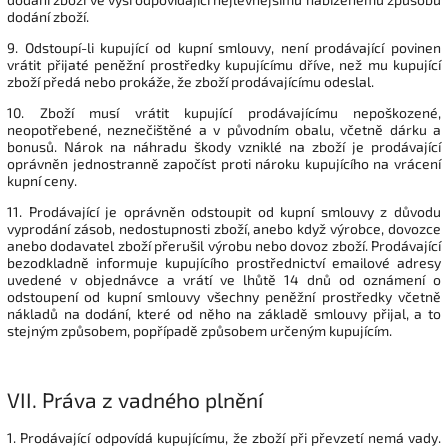
dodání zboží.
9. Odstoupí-li kupující od kupní smlouvy, není prodávající povinen
vrátit přijaté peněžní prostředky kupujícímu dříve, než mu kupující
zboží předá nebo prokáže, že zboží prodávajícímu odeslal.
10. Zboží musí vrátit kupující prodávajícímu nepoškozené,
neopotřebené, neznečištěné a v původním obalu, včetně dárku a
bonusů. Nárok na náhradu škody vzniklé na zboží je prodávající
oprávněn jednostranně započíst proti nároku kupujícího na vrácení
kupní ceny.
11. Prodávající je oprávněn odstoupit od kupní smlouvy z důvodu
vyprodání zásob, nedostupnosti zboží, anebo když výrobce, dovozce
anebo dodavatel zboží přerušil výrobu nebo dovoz zboží. Prodávající
bezodkladně informuje kupujícího prostřednictví emailové adresy
uvedené v objednávce a vrátí ve lhůtě 14 dnů od oznámení o
odstoupení od kupní smlouvy všechny peněžní prostředky včetně
nákladů na dodání, které od něho na základě smlouvy přijal, a to
stejným způsobem, popřípadě způsobem určeným kupujícím.
VII.
Práva z vadného plnění
1. Prodávající odpovídá kupujícímu, že zboží při převzetí nemá vady.