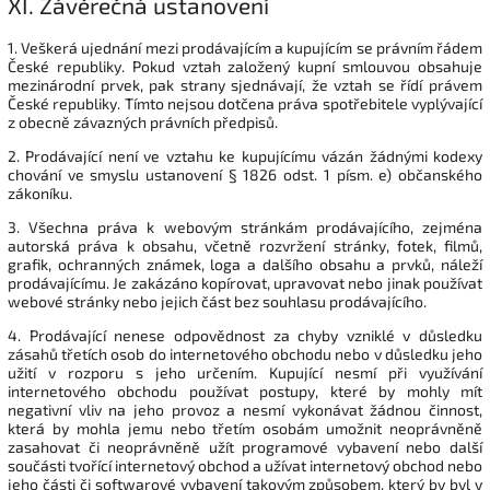
XI.
Závěrečná ustanovení
1. Veškerá ujednání mezi prodávajícím a kupujícím se právním řádem
České republiky. Pokud vztah založený kupní smlouvou obsahuje
mezinárodní prvek, pak strany sjednávají, že vztah se řídí právem
České republiky. Tímto nejsou dotčena práva spotřebitele vyplývající
z obecně závazných právních předpisů.
2. Prodávající není ve vztahu ke kupujícímu vázán žádnými kodexy
chování ve smyslu ustanovení § 1826 odst. 1 písm. e) občanského
zákoníku.
3. Všechna práva k webovým stránkám prodávajícího, zejména
autorská práva k obsahu, včetně rozvržení stránky, fotek, filmů,
grafik, ochranných známek, loga a dalšího obsahu a prvků, náleží
prodávajícímu. Je zakázáno kopírovat, upravovat nebo jinak používat
webové stránky nebo jejich část bez souhlasu prodávajícího.
4. Prodávající nenese odpovědnost za chyby vzniklé v důsledku
zásahů třetích osob do internetového obchodu nebo v důsledku jeho
užití v rozporu s jeho určením. Kupující nesmí při využívání
internetového obchodu používat postupy, které by mohly mít
negativní vliv na jeho provoz a nesmí vykonávat žádnou činnost,
která by mohla jemu nebo třetím osobám umožnit neoprávněně
zasahovat či neoprávněně užít programové vybavení nebo další
součásti tvořící internetový obchod a užívat internetový obchod nebo
jeho části či softwarové vybavení takovým způsobem, který by byl v