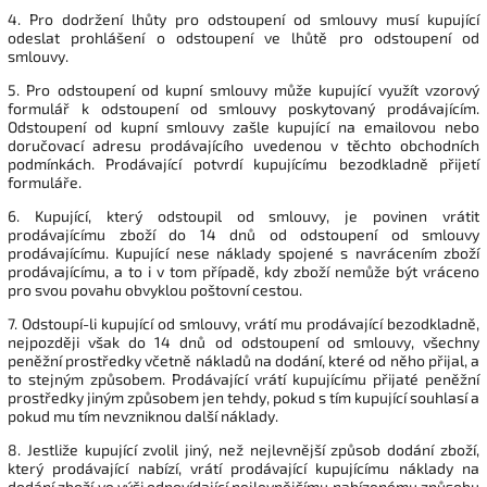
4. Pro dodržení lhůty pro odstoupení od smlouvy musí kupující
odeslat prohlášení o odstoupení ve lhůtě pro odstoupení od
smlouvy.
5. Pro odstoupení od kupní smlouvy může kupující využít vzorový
formulář k odstoupení od smlouvy poskytovaný prodávajícím.
Odstoupení od kupní smlouvy zašle kupující na emailovou nebo
doručovací adresu prodávajícího uvedenou v těchto obchodních
podmínkách. Prodávající potvrdí kupujícímu bezodkladně přijetí
formuláře.
6. Kupující, který odstoupil od smlouvy, je povinen vrátit
prodávajícímu zboží do 14 dnů od odstoupení od smlouvy
prodávajícímu. Kupující nese náklady spojené s navrácením zboží
prodávajícímu, a to i v tom případě, kdy zboží nemůže být vráceno
pro svou povahu obvyklou poštovní cestou.
7. Odstoupí-li kupující od smlouvy, vrátí mu prodávající bezodkladně,
nejpozději však do 14 dnů od odstoupení od smlouvy, všechny
peněžní prostředky včetně nákladů na dodání, které od něho přijal, a
to stejným způsobem. Prodávající vrátí kupujícímu přijaté peněžní
prostředky jiným způsobem jen tehdy, pokud s tím kupující souhlasí a
pokud mu tím nevzniknou další náklady.
8. Jestliže kupující zvolil jiný, než nejlevnější způsob dodání zboží,
který prodávající nabízí, vrátí prodávající kupujícímu náklady na
dodání zboží ve výši odpovídající nejlevnějšímu nabízenému způsobu