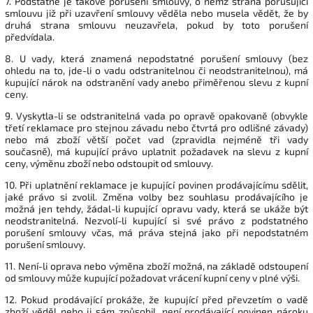
7. Podstatné je takové porušení smlouvy, o němž strana porušující
smlouvu již při uzavření smlouvy věděla nebo musela vědět, že by
druhá strana smlouvu neuzavřela, pokud by toto porušení
předvídala.
8. U vady, která znamená nepodstatné porušení smlouvy (bez
ohledu na to, jde-li o vadu odstranitelnou či neodstranitelnou), má
kupující nárok na odstranění vady anebo přiměřenou slevu z kupní
ceny.
9. Vyskytla-li se odstranitelná vada po opravě opakovaně (obvykle
třetí reklamace pro stejnou závadu nebo čtvrtá pro odlišné závady)
nebo má zboží větší počet vad (zpravidla nejméně tři vady
současně), má kupující právo uplatnit požadavek na slevu z kupní
ceny, výměnu zboží nebo odstoupit od smlouvy.
10. Při uplatnění reklamace je kupující povinen prodávajícímu sdělit,
jaké právo si zvolil. Změna volby bez souhlasu prodávajícího je
možná jen tehdy, žádal-li kupující opravu vady, která se ukáže být
neodstranitelná. Nezvolí-li kupující si své právo z podstatného
porušení smlouvy včas, má práva stejná jako při nepodstatném
porušení smlouvy.
11. Není-li oprava nebo výměna zboží možná, na základě odstoupení
od smlouvy může kupující požadovat vrácení kupní ceny v plné výši.
12. Pokud prodávající prokáže, že kupující před převzetím o vadě
zboží věděl nebo ji sám způsobil, není prodávající povinen nároku