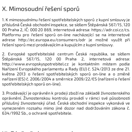
X.
Mimosoudní řešení sporů
1. K mimosoudnímu řešení spotřebitelských sporů z kupní smlouvy je
příslušná Česká obchodní inspekce, se sídlem Štěpánská 567/15, 120
00 Praha 2, IČ: 000 20 869, internetová adresa: https://adr.coi.cz/cs.
Platformu pro řešení sporů on-line nacházející se na internetové
adrese http://ec.europa.eu/consumers/odr je možné využít při
řešení sporů mezi prodávajícím a kupujícím z kupní smlouvy.
2. Evropské spotřebitelské centrum Česká republika, se sídlem
Štěpánská 567/15, 120 00 Praha 2, internetová adresa:
http://www.evropskyspotrebitel.cz je kontaktním místem podle
Nařízení Evropského parlamentu a Rady (EU) č. 524/2013 ze dne 21.
května 2013 o řešení spotřebitelských sporů on-line a o změně
nařízení (ES) č. 2006/2004 a směrnice 2009/22/ES (nařízení o řešení
spotřebitelských sporů on-line).
3. Prodávající je oprávněn k prodeji zboží na základě živnostenského
oprávnění. Živnostenskou kontrolu provádí v rámci své působnosti
příslušný živnostenský úřad. Česká obchodní inspekce vykonává ve
vymezeném rozsahu mimo jiné dozor nad dodržováním zákona č.
634/1992 Sb., o ochraně spotřebitele.