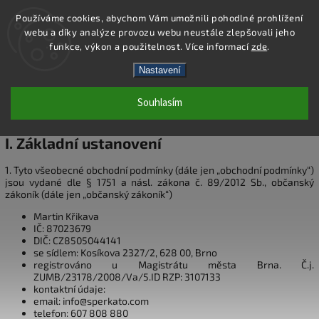
Používáme cookies, abychom Vám umožnili pohodlné prohlížení
webu a díky analýze provozu webu neustále zlepšovali jeho
Hledat
funkce, výkon a použitelnost. Více informací
zde
.
Nastavení
OBCHODNÍ PODMÍNKY
Souhlasím
I. Základní ustanovení
1. Tyto všeobecné obchodní podmínky (dále jen „obchodní podmínky“)
jsou vydané dle § 1751 a násl. zákona č. 89/2012 Sb., občanský
zákoník (dále jen „občanský zákoník“)
Martin Křikava
IČ: 87023679
DIČ: CZ8505044141
se sídlem: Kosíkova 2327/2, 628 00, Brno
registrováno u Magistrátu města Brna. Č.j.
ZUMB/23178/2008/Va/5.ID RZP: 3107133
kontaktní údaje:
email: info@sperkato.com
telefon: 607 808 880