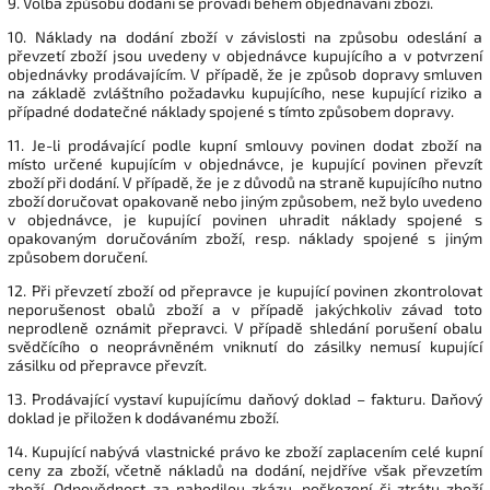
9.
Volba způsobu dodání se provádí během objednávání zboží.
10. Náklady na dodání zboží v závislosti na způsobu odeslání a
převzetí zboží jsou uvedeny v objednávce kupujícího a v potvrzení
objednávky prodávajícím. V případě, že je způsob dopravy smluven
na základě zvláštního požadavku kupujícího, nese kupující riziko a
případné dodatečné náklady spojené s tímto způsobem dopravy.
11. Je-li prodávající podle kupní smlouvy povinen dodat zboží na
místo určené kupujícím v objednávce, je kupující povinen převzít
zboží při dodání. V případě, že je z důvodů na straně kupujícího nutno
zboží doručovat opakovaně nebo jiným způsobem, než bylo uvedeno
v objednávce, je kupující povinen uhradit náklady spojené s
opakovaným doručováním zboží, resp. náklady spojené s jiným
způsobem doručení.
12. Při převzetí zboží od přepravce je kupující povinen zkontrolovat
neporušenost obalů zboží a v případě jakýchkoliv závad toto
neprodleně oznámit přepravci. V případě shledání porušení obalu
svědčícího o neoprávněném vniknutí do zásilky nemusí kupující
zásilku od přepravce převzít.
13. Prodávající vystaví kupujícímu daňový doklad – fakturu. Daňový
doklad je přiložen k dodávanému zboží.
14. Kupující nabývá vlastnické právo ke zboží zaplacením celé kupní
ceny za zboží, včetně nákladů na dodání, nejdříve však převzetím
zboží. Odpovědnost za nahodilou zkázu, poškození či ztrátu zboží