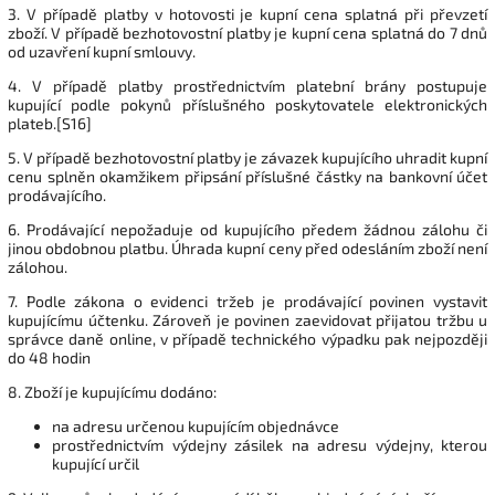
3. V případě platby v hotovosti je kupní cena splatná při převzetí
zboží. V případě bezhotovostní platby je kupní cena splatná do 7 dnů
od uzavření kupní smlouvy.
4. V případě platby prostřednictvím platební brány postupuje
kupující podle pokynů příslušného poskytovatele elektronických
plateb.[S16]
5. V případě bezhotovostní platby je závazek kupujícího uhradit kupní
cenu splněn okamžikem připsání příslušné částky na bankovní účet
prodávajícího.
6. Prodávající nepožaduje od kupujícího předem žádnou zálohu či
jinou obdobnou platbu. Úhrada kupní ceny před odesláním zboží není
zálohou.
7. Podle zákona o evidenci tržeb je prodávající povinen vystavit
kupujícímu účtenku. Zároveň je povinen zaevidovat přijatou tržbu u
správce daně online, v případě technického výpadku pak nejpozději
do 48 hodin
8. Zboží je kupujícímu dodáno:
na adresu určenou kupujícím objednávce
prostřednictvím výdejny zásilek na adresu výdejny, kterou
kupující určil