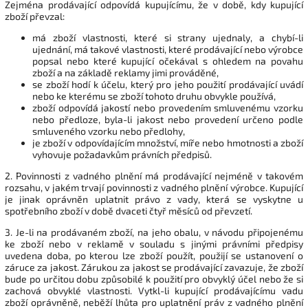
Zejména prodávající odpovídá kupujícímu, že v době, kdy kupující
zboží převzal:
má zboží vlastnosti, které si strany ujednaly, a chybí-li
ujednání, má takové vlastnosti, které prodávající nebo výrobce
popsal nebo které kupující očekával s ohledem na povahu
zboží a na základě reklamy jimi prováděné,
se zboží hodí k účelu, který pro jeho použití prodávající uvádí
nebo ke kterému se zboží tohoto druhu obvykle používá,
zboží odpovídá jakostí nebo provedením smluvenému vzorku
nebo předloze, byla-li jakost nebo provedení určeno podle
smluveného vzorku nebo předlohy,
je zboží v odpovídajícím množství, míře nebo hmotnosti a
zboží
vyhovuje požadavkům právních předpisů.
2. Povinnosti z vadného plnění má prodávající nejméně v takovém
rozsahu, v jakém trvají povinnosti z vadného plnění výrobce. Kupující
je jinak oprávněn uplatnit právo z vady, která se vyskytne u
spotřebního zboží v době dvaceti čtyř měsíců od převzetí.
3. Je-li na prodávaném zboží, na jeho obalu, v návodu připojenému
ke zboží nebo v reklamě v souladu s jinými právními předpisy
uvedena doba, po kterou lze zboží použít, použijí se ustanovení o
záruce za jakost. Zárukou za jakost se prodávající zavazuje, že zboží
bude po určitou dobu způsobilé k použití pro obvyklý účel nebo že si
zachová obvyklé vlastnosti. Vytkl-li kupující prodávajícímu vadu
zboží oprávněně, neběží lhůta pro uplatnění práv z vadného plnění