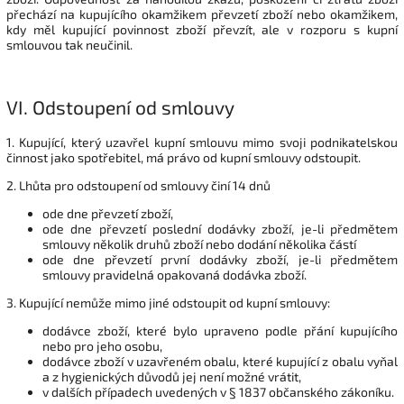
přechází na kupujícího okamžikem převzetí zboží nebo okamžikem,
kdy měl kupující povinnost zboží převzít, ale v rozporu s kupní
smlouvou tak neučinil.
VI.
Odstoupení od smlouvy
1. Kupující, který uzavřel kupní smlouvu mimo svoji podnikatelskou
činnost jako spotřebitel, má právo od kupní smlouvy odstoupit.
2. Lhůta pro odstoupení od smlouvy činí 14 dnů
ode dne převzetí zboží,
ode dne převzetí poslední dodávky zboží, je-li předmětem
smlouvy několik druhů zboží nebo dodání několika částí
ode dne převzetí první dodávky zboží, je-li předmětem
smlouvy pravidelná opakovaná dodávka zboží.
3. Kupující nemůže mimo jiné odstoupit od kupní smlouvy:
dodávce zboží, které bylo upraveno podle přání kupujícího
nebo pro jeho osobu,
dodávce zboží v uzavřeném obalu, které kupující z obalu vyňal
a z hygienických důvodů jej není možné vrátit,
v dalších případech uvedených v § 1837 občanského zákoníku.