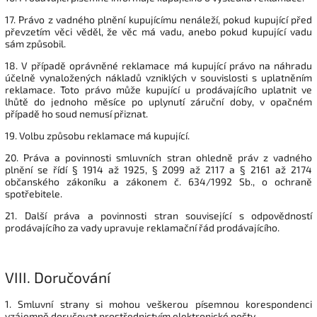
17. Právo z vadného plnění kupujícímu nenáleží, pokud kupující před
převzetím věci věděl, že věc má vadu, anebo pokud kupující vadu
sám způsobil.
18. V případě oprávněné reklamace má kupující právo na náhradu
účelně vynaložených nákladů vzniklých v souvislosti s uplatněním
reklamace. Toto právo může kupující u prodávajícího uplatnit ve
lhůtě do jednoho měsíce po uplynutí záruční doby, v opačném
případě ho soud nemusí přiznat.
19. Volbu způsobu reklamace má kupující.
20. Práva a povinnosti smluvních stran ohledně práv z vadného
plnění se řídí § 1914 až 1925, § 2099 až 2117 a § 2161 až 2174
občanského zákoníku a zákonem č. 634/1992 Sb., o ochraně
spotřebitele.
21. Další práva a povinnosti stran související s odpovědností
prodávajícího za vady upravuje reklamační řád prodávajícího.
VIII.
Doručování
1. Smluvní strany si mohou veškerou písemnou korespondenci
vzájemně doručovat prostřednictvím elektronické pošty.