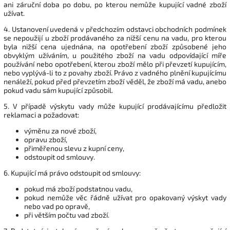
ani záruční doba po dobu, po kterou nemůže kupující vadné zboží
užívat.
4. Ustanovení uvedená v předchozím odstavci obchodních podmínek
se nepoužijí u zboží prodávaného za nižší cenu na vadu, pro kterou
byla nižší cena ujednána, na opotřebení zboží způsobené jeho
obvyklým užíváním, u použitého zboží na vadu odpovídající míře
používání nebo opotřebení, kterou zboží mělo při převzetí kupujícím,
nebo vyplývá-li to z povahy zboží. Právo z vadného plnění kupujícímu
nenáleží, pokud před převzetím zboží věděl, že zboží má vadu, anebo
pokud vadu sám kupující způsobil.
5. V případě výskytu vady může kupující prodávajícímu předložit
reklamaci a požadovat:
výměnu za nové zboží,
opravu zboží,
přiměřenou slevu z kupní ceny,
odstoupit od smlouvy.
6. Kupující má právo odstoupit od smlouvy:
pokud má zboží podstatnou vadu,
pokud nemůže věc řádně užívat pro opakovaný výskyt vady
nebo vad po opravě,
při větším počtu vad zboží.