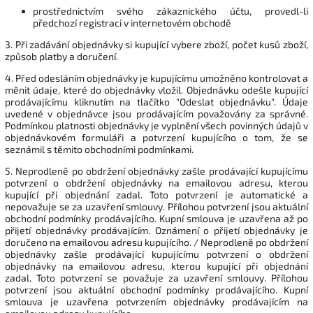
prostřednictvím svého zákaznického účtu, provedl-li
předchozí registraci v internetovém obchodě
3. Při zadávání objednávky si kupující vybere zboží, počet kusů zboží,
způsob platby a doručení.
4. Před odesláním objednávky je kupujícímu umožněno kontrolovat a
měnit údaje, které do objednávky vložil. Objednávku odešle kupující
prodávajícímu kliknutím na tlačítko "Odeslat objednávku". Údaje
uvedené v objednávce jsou prodávajícím považovány za správné.
Podmínkou platnosti objednávky je vyplnění všech povinných údajů v
objednávkovém formuláři a potvrzení kupujícího o tom, že se
seznámil s těmito obchodními podmínkami.
5. Neprodleně po obdržení objednávky zašle prodávající kupujícímu
potvrzení o obdržení objednávky na emailovou adresu, kterou
kupující při objednání zadal. Toto potvrzení je automatické a
nepovažuje se za uzavření smlouvy. Přílohou potvrzení jsou aktuální
obchodní podmínky prodávajícího. Kupní smlouva je uzavřena až po
přijetí objednávky prodávajícím. Oznámení o přijetí objednávky je
doručeno na emailovou adresu kupujícího. / Neprodleně po obdržení
objednávky zašle prodávající kupujícímu potvrzení o obdržení
objednávky na emailovou adresu, kterou kupující při objednání
zadal. Toto potvrzení se považuje za uzavření smlouvy. Přílohou
potvrzení jsou aktuální obchodní podmínky prodávajícího. Kupní
smlouva je uzavřena potvrzením objednávky prodávajícím na