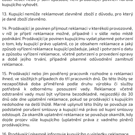
kupujícího vyhovět.
13. Kupující nemůže reklamovat zlevněné zboží z důvodu, pro který
je dané zboží zlevněno.
14. Prodávající je povinen přijmout reklamaci v kterékoli provozovně,
v níž je přijetí reklamace možné, případně i v sídle nebo místě
podnikání. Prodávající je povinen kupujícímu vydat písemné potvrzení
o tom, kdy kupující právo uplatnil, co je obsahem reklamace a jaký
způsob vyřízení reklamace kupující požaduje, jakož i potvrzení o datu
a způsobu vyřízení reklamace, včetně potvrzení o provedení opravy
a době jejího trvání, případně písemné odůvodnění zamítnutí
reklamace.
15. Prodávající nebo jím pověřený pracovník rozhodne o reklamaci
ihned, ve složitých případech do tří pracovních dnů. Do této lhůty se
nezapočítává doba přiměřená podle druhu výrobku či služby
potřebná k odbornému posouzení vady. Reklamace včetně
odstranění vady musí být vyřízena bezodkladně, nejpozději do 30
dnů ode dne uplatnění reklamace, pokud se prodávající s kupujícím
nedohodne na delší lhůtě. Marné uplynutí této lhůty se považuje za
podstatné porušení smlouvy a kupující má právo od kupní smlouvy
odstoupit. Za okamžik uplatnění reklamace se považuje okamžik, kdy
dojde projev vůle kupujícího (uplatnění práva z vadného plnění)
prodávajícímu.
16. Prodávající písemně informuje kupujícího o výsledku reklamace.