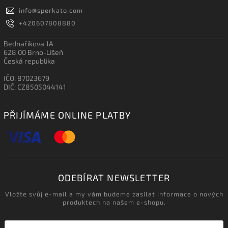
info
@
sperkato.com
+420607808880
Bednaříkova 1A
628 00 Brno-Líšeň
Česká republika
IČO: 87023679
DIČ: CZ8505044141
PŘIJÍMÁME ONLINE PLATBY
ODEBÍRAT NEWSLETTER
Vložte svůj e-mail a my vám budeme zasílat informace o nových
produktech na našem e-shopu.