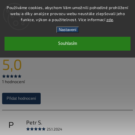
Používáme cookies, abychom Vám umožnili pohodlné prohlížení
webu a díky analýze provozu webu neustále zlepšovali jeho
Hledat
funkce, výkon a použitelnost. Více informací
zde
.
Nastavení
HODNOCENÍ OBCHODU
Souhlasím
5,0
1 hodnocení
Přidat hodnocení
Petr S.
P
25.1.2024