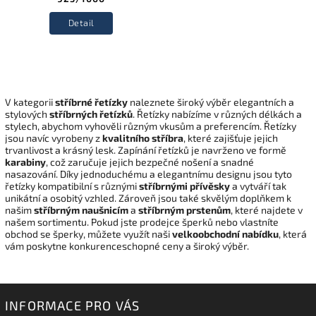
Detail
V kategorii
stříbrné řetízky
naleznete široký výběr elegantních a
stylových
stříbrných řetízků
. Řetízky nabízíme v různých délkách a
stylech, abychom vyhověli různým vkusům a preferencím. Řetízky
jsou navíc vyrobeny z
kvalitního stříbra
, které zajišťuje jejich
trvanlivost a krásný lesk. Zapínání řetízků je navrženo ve formě
karabiny
, což zaručuje jejich bezpečné nošení a snadné
nasazování.
Díky jednoduchému a elegantnímu designu jsou tyto
řetízky kompatibilní s různými
stříbrnými přívěsky
a
vytváří tak
unikátní a osobitý vzhled. Zároveň jsou také skvělým doplňkem k
našim
stříbrným naušnicím
a
stříbrným prstenům
, které najdete v
našem sortimentu. Pokud jste prodejce šperků nebo vlastníte
obchod se šperky, můžete využít naši
velkoobchodní nabídku
, která
vám poskytne konkurenceschopné ceny a široký výběr.
INFORMACE PRO VÁS