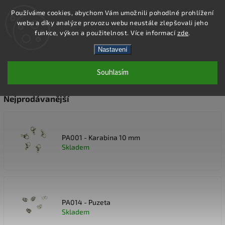
Používáme cookies, abychom Vám umožnili pohodlné prohlížení
webu a díky analýze provozu webu neustále zlepšovali jeho
Hledat
funkce, výkon a použitelnost. Více informací
zde
.
Nastavení
OCELOVÉ KOMPONENTY
Souhlasím
Nejprodávanější
PA001 - Karabina 10 mm
Skladem
PA014 - Puzeta
Skladem