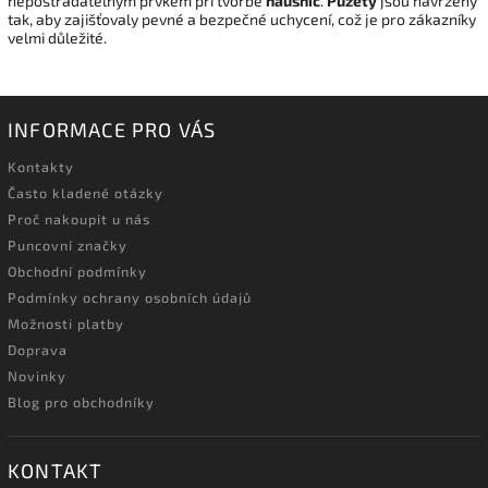
nepostradatelným prvkem při tvorbě
náušnic
.
Puzety
jsou navrženy
tak, aby zajišťovaly pevné a bezpečné uchycení, což je pro zákazníky
velmi důležité.
INFORMACE PRO VÁS
Kontakty
Často kladené otázky
Proč nakoupit u nás
Puncovní značky
Obchodní podmínky
Podmínky ochrany osobních údajů
Možnosti platby
Doprava
Novinky
Blog pro obchodníky
KONTAKT