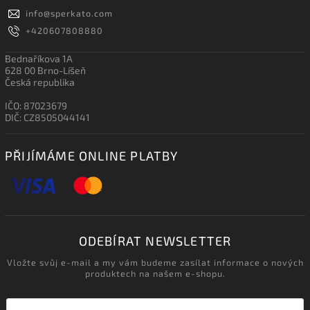
info
@
sperkato.com
+420607808880
Bednaříkova 1A
628 00 Brno-Líšeň
Česká republika
IČO: 87023679
DIČ: CZ8505044141
PŘIJÍMÁME ONLINE PLATBY
ODEBÍRAT NEWSLETTER
Vložte svůj e-mail a my vám budeme zasílat informace o nových
produktech na našem e-shopu.