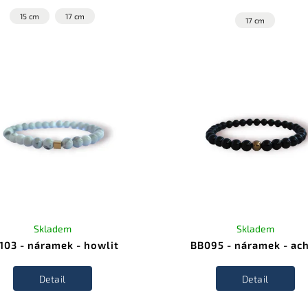
15 cm
17 cm
17 cm
Skladem
Skladem
103 - náramek - howlit
BB095 - náramek - ac
Detail
Detail