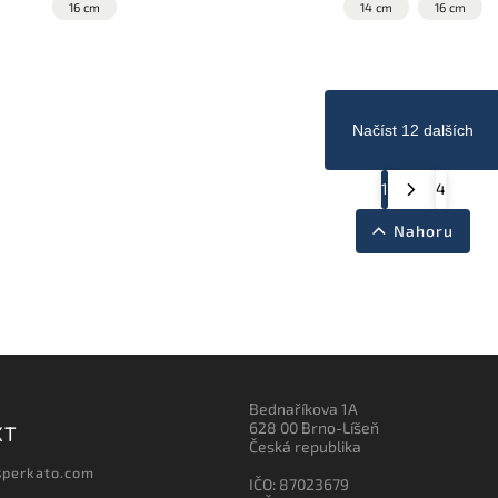
16 cm
14 cm
16 cm
Načíst 12 dalších
1
4
Nahoru
Bednaříkova 1A
628 00 Brno-Líšeň
KT
Česká republika
sperkato.com
IČO: 87023679