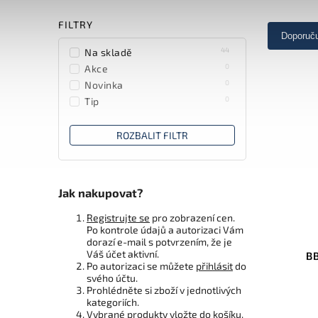
FILTRY
Doporuč
44
Na skladě
0
Akce
0
Novinka
0
Tip
ROZBALIT FILTR
Jak nakupovat?
Registrujte se
pro zobrazení cen.
Po kontrole údajů a autorizaci Vám
dorazí e-mail s potvrzením, že je
Váš účet aktivní.
BB
Po autorizaci se můžete
přihlásit
do
svého účtu.
Prohlédněte si zboží v jednotlivých
kategoriích.
Vybrané produkty vložte do košíku.