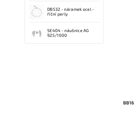
DB532 - náramek ocel -
říční perly
SE404 - náušnice AG
925/1000
BB16