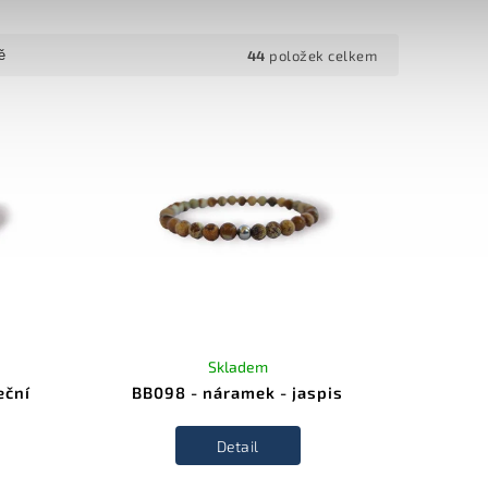
44
položek celkem
ě
Skladem
eční
BB098 - náramek - jaspis
Detail