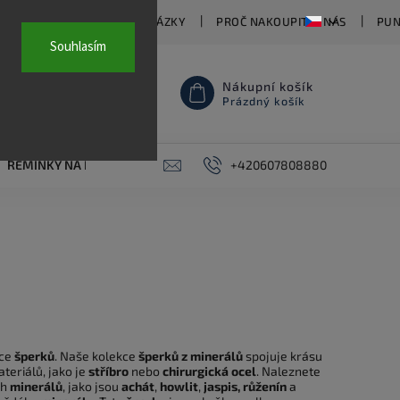
TY
ČASTO KLADENÉ OTÁZKY
PROČ NAKOUPIT U NÁS
PUN
Souhlasím
Nákupní košík
Prázdný košík
ŘEMÍNKY NA HODINKY
AKCE
+420607808880
PIERCING
KONTAKT
kce
šperků
. Naše kolekce
šperků z minerálů
spojuje krásu
teriálů, jako je
stříbro
nebo
chirurgická ocel
. Naleznete
ch
minerálů
, jako jsou
achát
,
howlit
,
jaspis, růženín
a