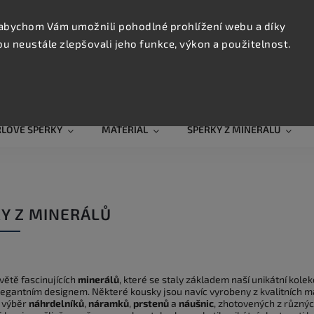
KONTAK
TRUJTE
abychom Vám umožnili pohodlné prohlížení webu a díky
 neustále zlepšovali jeho funkce, výkon a použitelnost.
Hledat
RLOVÉ ŠPERKY
MATERIÁL
ŠPERKY Z MINERÁLŮ
Y Z MINERÁLŮ
světě fascinujících
minerálů
, které se staly základem naší unikátní kole
legantním designem. Některé kousky jsou navíc vyrobeny z kvalitních ma
 výběr
náhrdelníků
,
náramků
,
prstenů
a
náušnic
, zhotovených z různý