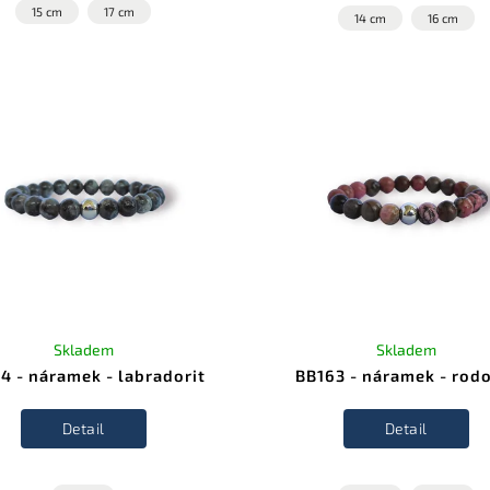
15 cm
17 cm
14 cm
16 cm
Skladem
Skladem
4 - náramek - labradorit
BB163 - náramek - rod
Detail
Detail