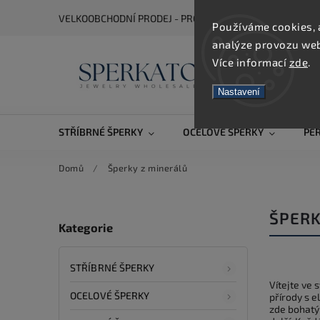
VELKOOBCHODNÍ PRODEJ - PRO ZOBRAZENÍ CEN SE REGIS
Používáme cookies, 
analýze provozu webu
Více informací
zde
.
Nastavení
STŘÍBRNÉ ŠPERKY
OCELOVÉ ŠPERKY
PE
Domů
/
Šperky z minerálů
ŠPERK
Kategorie
STŘÍBRNÉ ŠPERKY
Vítejte ve 
OCELOVÉ ŠPERKY
přírody s e
zde bohatý