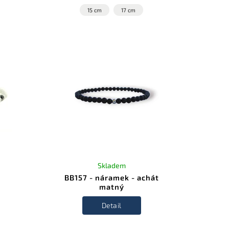
15 cm
17 cm
Skladem
BB157 - náramek - achát
matný
Detail