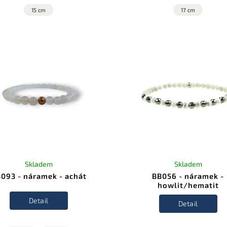
15 cm
17 cm
Skladem
Skladem
093 - náramek - achát
BB056 - náramek -
howlit/hematit
Detail
Detail