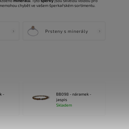
 každého
minerálu
. Tyto
šperky
jsou skvělou volbou pro
ně nemohou chybět ve vašem šperkařském sortimentu.
Prsteny s minerály
k -
BB098 - náramek -
jaspis
Skladem