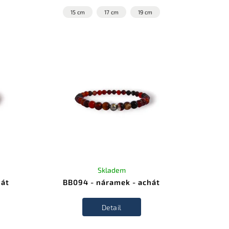
15 cm
17 cm
19 cm
Skladem
hát
BB094 - náramek - achát
Detail