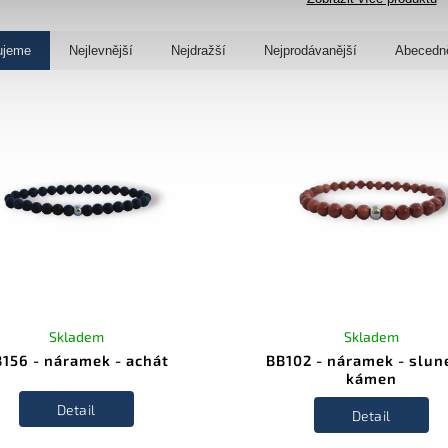
ujeme
Nejlevnější
Nejdražší
Nejprodávanější
Abecedn
Skladem
Skladem
156 - náramek - achát
BB102 - náramek - slun
kámen
Detail
Detail