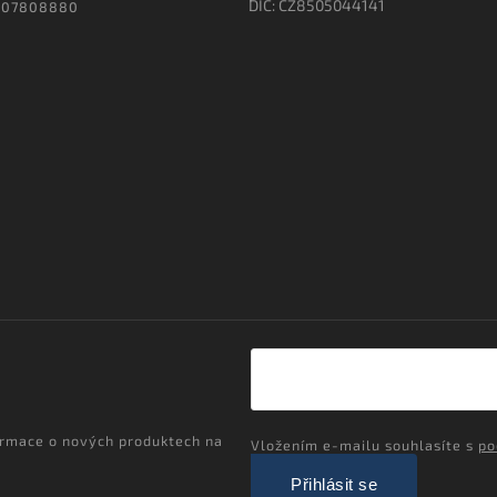
DIČ: CZ8505044141
607808880
ormace o nových produktech na
Vložením e-mailu souhlasíte s
po
Přihlásit se