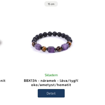
15 cm
Skladem
onit
BBX134 - náramek - láva/tygří
oko/ametyst/hematit
Detail