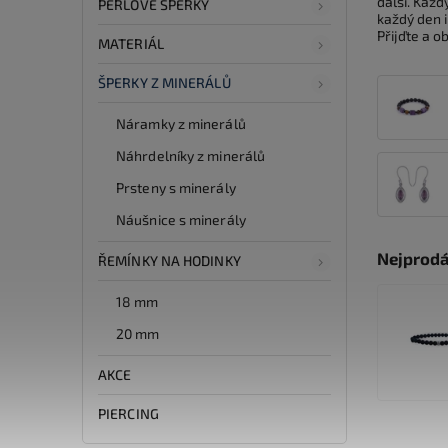
další. Každ
PERLOVÉ ŠPERKY
každý den 
Přijďte a o
MATERIÁL
ŠPERKY Z MINERÁLŮ
Náramky z minerálů
Náhrdelníky z minerálů
Prsteny s minerály
Náušnice s minerály
Nejprodá
ŘEMÍNKY NA HODINKY
18 mm
20 mm
AKCE
PIERCING