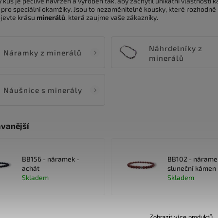
ý kus je pečlivě navržen a vyroben tak, aby zachytil unikátní vlastnosti
i pro speciální okamžiky. Jsou to nezaměnitelné kousky, které rozhod
bjevte krásu
minerálů
, která zaujme vaše zákazníky.
Náhrdelníky z
Náramky z minerálů
minerálů
Náušnice s minerály
vanější
BB156 - náramek -
BB102 - nárame
achát
sluneční kámen
Skladem
Skladem
Zobrazit více produktů