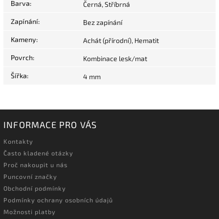
Barva
:
Černá, Stříbrná
Zapínání
:
Bez zapínání
Kameny
:
Achát (přírodní), Hematit
Povrch
:
Kombinace lesk/mat
Šířka
:
4 mm
INFORMACE PRO VÁS
Kontakty
Často kladené otázky
Proč nakoupit u nás
Puncovní značky
Obchodní podmínky
Podmínky ochrany osobních údajů
Možnosti platby