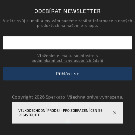
ODEBÍRAT NEWSLETTER
Vložte svůj e-mail a my vám budeme zasílat informace o nových
produktech na našem e-shopu.
Vložením e-mailu souhlasíte s
podmínkami ochrany osobních údajů
Přihlásit se
Copyright 2026
Sperkato
. Všechna práva vyhrazena.
Upravit nastavení cookies
VELKOOBCHODNÍ PRODEJ - PRO ZOBRAZENÍ CEN SE
Vytvořil
Shoptet
| Design
Shoptak.cz.
REGISTRUJTE