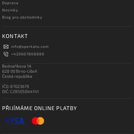
Doprava
Novinky
Blog pro obchodníky
KONTAKT
info
@
sperkato.com
+420607808880
Bednaříkova 1A
628 00 Brno-Líšeň
Česká republika
IČO: 87023679
DIČ: CZ8505044141
PŘIJÍMÁME ONLINE PLATBY