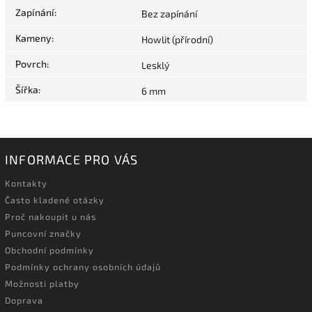
Zapínání
:
Bez zapínání
Kameny
:
Howlit (přírodní)
Povrch
:
Lesklý
Šířka
:
6 mm
INFORMACE PRO VÁS
Kontakty
Často kladené otázky
Proč nakoupit u nás
Puncovní značky
Obchodní podmínky
Podmínky ochrany osobních údajů
Možnosti platby
Doprava