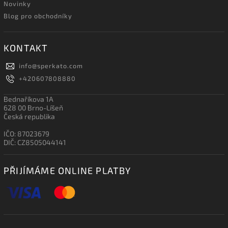
Novinky
Blog pro obchodníky
KONTAKT
info
@
sperkato.com
+420607808880
Bednaříkova 1A
628 00 Brno-Líšeň
Česká republika
IČO: 87023679
DIČ: CZ8505044141
PŘIJÍMÁME ONLINE PLATBY