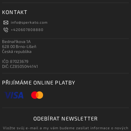
KONTAKT
info
@
sperkato.com
+420607808880
Bednaříkova 1A
628 00 Brno-Líšeň
Česká republika
IČO: 87023679
DIČ: CZ8505044141
PŘIJÍMÁME ONLINE PLATBY
ODEBÍRAT NEWSLETTER
Vložte svůj e-mail a my vám budeme zasílat informace o nových