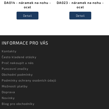
DA014 - náramek na nohu -
DA023 - náramek na nohu -
ocel
ocel
Detail
Detail
INFORMACE PRO VÁS
Kontakty
Často kladené otázky
Proč nakoupit u nás
Puncovní značky
Obchodní podmínky
Podmínky ochrany osobních údajů
Možnosti platby
Doprava
Novinky
Blog pro obchodníky