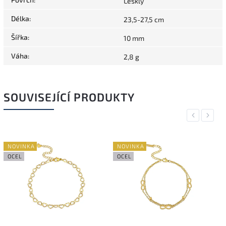
Lesklý
Délka
:
23,5-27,5 cm
Šířka
:
10 mm
Váha
:
2,8 g
SOUVISEJÍCÍ PRODUKTY
Previous
Next
NOVINKA
NOVINKA
OCEL
OCEL