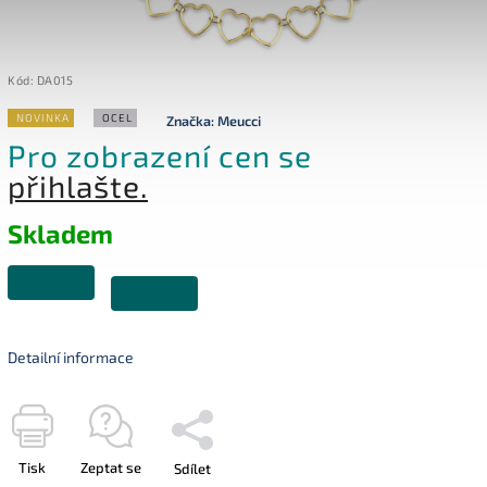
Kód:
DA015
NOVINKA
OCEL
Značka:
Meucci
Pro zobrazení cen se
přihlašte.
Skladem
Detailní informace
Tisk
Zeptat se
Sdílet