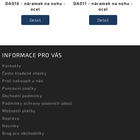
DA016 - náramek na nohu -
DA011 - náramek na nohu -
ocel
ocel
Detail
Detail
INFORMACE PRO VÁS
Kontakty
Často kladené otázky
Proč nakoupit u nás
Puncovní značky
Obchodní podmínky
Podmínky ochrany osobních údajů
Možnosti platby
Doprava
Novinky
Blog pro obchodníky