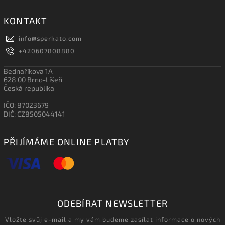
KONTAKT
info
@
sperkato.com
+420607808880
Bednaříkova 1A
628 00 Brno-Líšeň
Česká republika
IČO: 87023679
DIČ: CZ8505044141
PŘIJÍMÁME ONLINE PLATBY
ODEBÍRAT NEWSLETTER
Vložte svůj e-mail a my vám budeme zasílat informace o nových