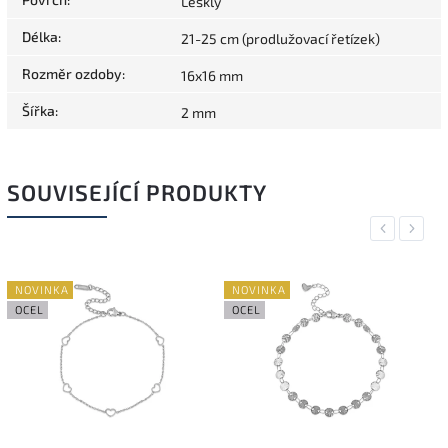
Lesklý
Délka
:
21-25 cm (prodlužovací řetízek)
Rozměr ozdoby
:
16x16 mm
Šířka
:
2 mm
SOUVISEJÍCÍ PRODUKTY
Previous
Next
NOVINKA
NOVINKA
OCEL
OCEL