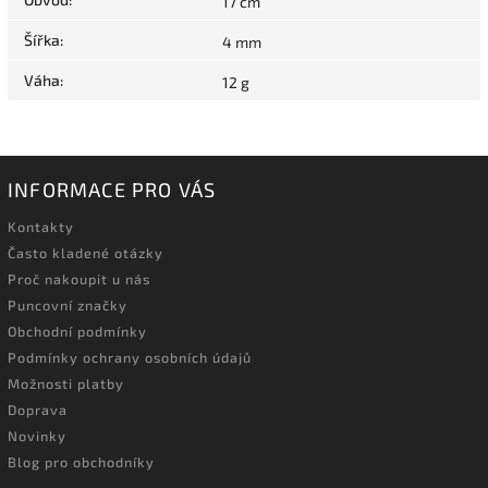
17 cm
Šířka
:
4 mm
Váha
:
12 g
INFORMACE PRO VÁS
Kontakty
Často kladené otázky
Proč nakoupit u nás
Puncovní značky
Obchodní podmínky
Podmínky ochrany osobních údajů
Možnosti platby
Doprava
Novinky
Blog pro obchodníky