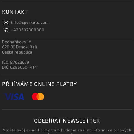
KONTAKT
info
@
sperkato.com
+420607808880
Bednaříkova 1A
628 00 Brno-Líšeň
Česká republika
IČO: 87023679
DIČ: CZ8505044141
PŘIJÍMÁME ONLINE PLATBY
ODEBÍRAT NEWSLETTER
Vložte svůj e-mail a my vám budeme zasílat informace o nových