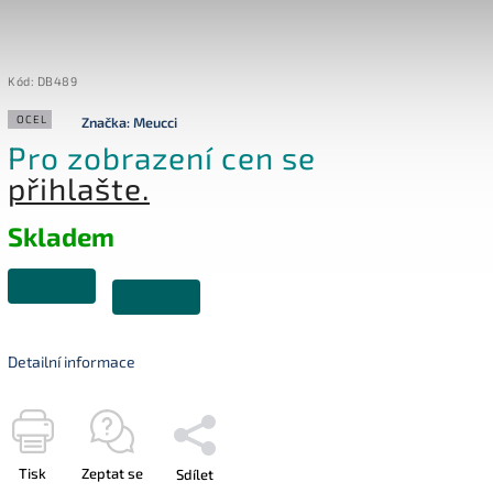
Kód:
DB489
OCEL
Značka:
Meucci
Pro zobrazení cen se
přihlašte.
Skladem
Detailní informace
Tisk
Zeptat se
Sdílet