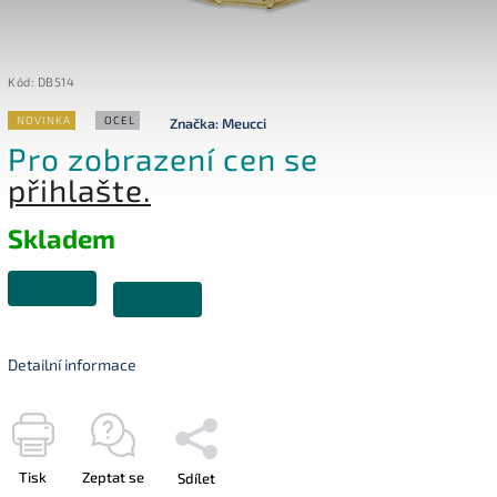
Kód:
DB514
NOVINKA
OCEL
Značka:
Meucci
Pro zobrazení cen se
přihlašte.
Skladem
Detailní informace
Tisk
Zeptat se
Sdílet