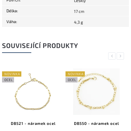
Lesklý
Délka
:
17 cm
Váha
:
4,3 g
SOUVISEJÍCÍ PRODUKTY
Previous
Next
NOVINKA
NOVINKA
OCEL
OCEL
DB521 - náramek ocel
DB550 - náramek ocel