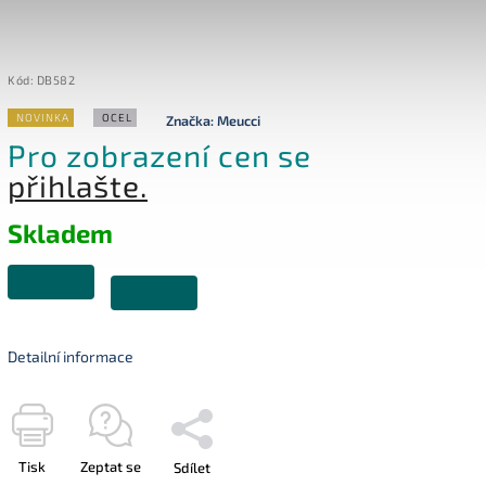
Kód:
DB582
NOVINKA
OCEL
Značka:
Meucci
Pro zobrazení cen se
přihlašte.
Skladem
Detailní informace
Tisk
Zeptat se
Sdílet