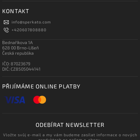
KONTAKT
info
@
sperkato.com
+420607808880
Bednaříkova 1A
628 00 Brno-Líšeň
Česká republika
IČO: 87023679
DIČ: CZ8505044141
PŘIJÍMÁME ONLINE PLATBY
ODEBÍRAT NEWSLETTER
Vložte svůj e-mail a my vám budeme zasílat informace o nových
produktech na našem e-shopu.