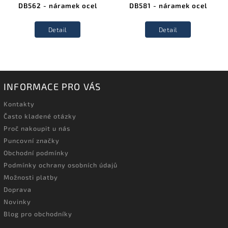
DB562 - náramek ocel
DB581 - náramek ocel
Detail
Detail
INFORMACE PRO VÁS
Kontakty
Často kladené otázky
Proč nakoupit u nás
Puncovní značky
Obchodní podmínky
Podmínky ochrany osobních údajů
Možnosti platby
Doprava
Novinky
Blog pro obchodníky