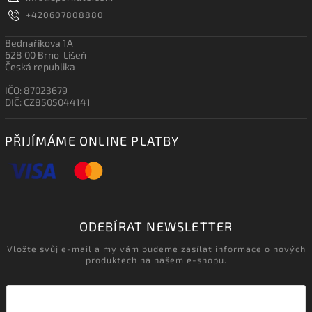
+420607808880
Bednaříkova 1A
628 00 Brno-Líšeň
Česká republika
IČO: 87023679
DIČ: CZ8505044141
PŘIJÍMÁME ONLINE PLATBY
ODEBÍRAT NEWSLETTER
Vložte svůj e-mail a my vám budeme zasílat informace o nových
produktech na našem e-shopu.