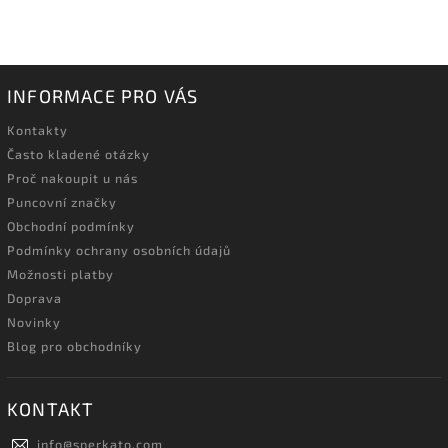
INFORMACE PRO VÁS
Kontakty
Často kladené otázky
Proč nakoupit u nás
Puncovní značky
Obchodní podmínky
Podmínky ochrany osobních údajů
Možnosti platby
Doprava
Novinky
Blog pro obchodníky
KONTAKT
info
@
sperkato.com