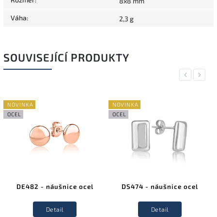
8x8 mm
Váha
:
2,3 g
SOUVISEJÍCÍ PRODUKTY
Previous
Next
NOVINKA
NOVINKA
OCEL
OCEL
DE482 - náušnice ocel
DS474 - náušnice ocel
Detail
Detail