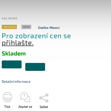
Kód:
DE480
NOVINKA
OCEL
Značka:
Meucci
Pro zobrazení cen se
přihlašte.
Skladem
Detailní informace
Tisk
Zeptat se
Sdílet