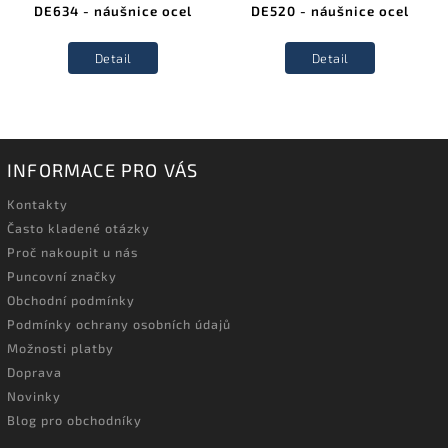
DE634 - náušnice ocel
DE520 - náušnice ocel
Detail
Detail
INFORMACE PRO VÁS
Kontakty
Často kladené otázky
Proč nakoupit u nás
Puncovní značky
Obchodní podmínky
Podmínky ochrany osobních údajů
Možnosti platby
Doprava
Novinky
Blog pro obchodníky