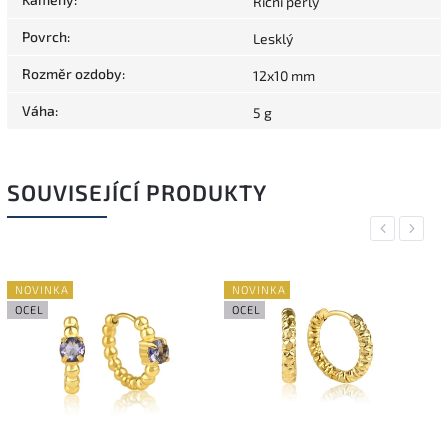
Říční perly
Povrch
:
Lesklý
Rozměr ozdoby
:
12x10 mm
Váha
:
5 g
SOUVISEJÍCÍ PRODUKTY
Previous
Next
NOVINKA
NOVINKA
OCEL
OCEL