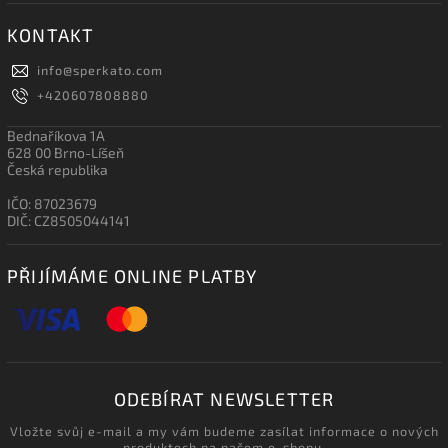
KONTAKT
info
@
sperkato.com
+420607808880
Bednaříkova 1A
628 00 Brno-Líšeň
Česká republika
IČO: 87023679
DIČ: CZ8505044141
PŘIJÍMÁME ONLINE PLATBY
ODEBÍRAT NEWSLETTER
Vložte svůj e-mail a my vám budeme zasílat informace o nových
produktech na našem e-shopu.