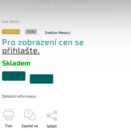
Kód:
DE513
NOVINKA
OCEL
Značka:
Meucci
Pro zobrazení cen se
přihlašte.
Skladem
Detailní informace
Tisk
Zeptat se
Sdílet