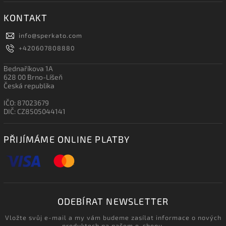
KONTAKT
info
@
sperkato.com
+420607808880
Bednaříkova 1A
628 00 Brno-Líšeň
Česká republika
IČO: 87023679
DIČ: CZ8505044141
PŘIJÍMÁME ONLINE PLATBY
ODEBÍRAT NEWSLETTER
Vložte svůj e-mail a my vám budeme zasílat informace o nových
produktech na našem e-shopu.