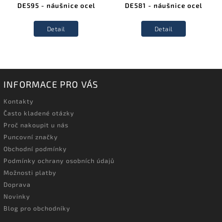
DE595 - náušnice ocel
DE581 - náušnice ocel
Detail
Detail
INFORMACE PRO VÁS
Kontakty
Často kladené otázky
Proč nakoupit u nás
Puncovní značky
Obchodní podmínky
Podmínky ochrany osobních údajů
Možnosti platby
Doprava
Novinky
Blog pro obchodníky