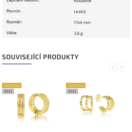
Kloubové
Povrch
:
Lesklý
Rozměr
:
17x4 mm
Váha
:
3,6 g
SOUVISEJÍCÍ PRODUKTY
Previous
Next
NOVINKA
NOVINKA
OCEL
OCEL