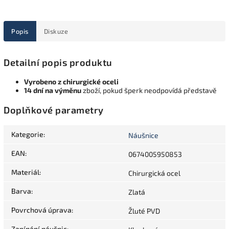
Popis
Diskuze
Detailní popis produktu
Vyrobeno z chirurgické oceli
14 dní na výměnu
zboží, pokud šperk neodpovídá představě
Doplňkové parametry
Kategorie
:
Náušnice
EAN
:
0674005950853
Materiál
:
Chirurgická ocel
Barva
:
Zlatá
Povrchová úprava
:
Žluté PVD
Zapínání náušnic
: