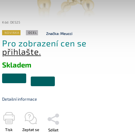
Kód:
DE525
NOVINKA
OCEL
Značka:
Meucci
Pro zobrazení cen se
přihlašte.
Skladem
Detailní informace
Tisk
Zeptat se
Sdílet