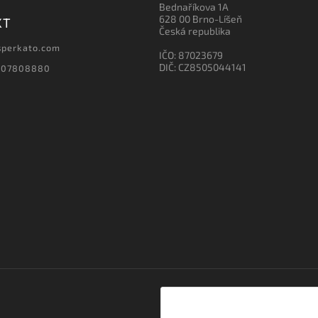
Bednaříkova 1A
628 00 Brno-Líšeň
KT
Česká republika
sperkato.com
IČO: 87023679
DIČ: CZ8505044141
607808880