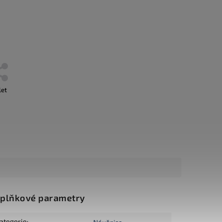
let
plňkové parametry
ategorie
: