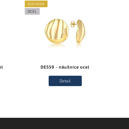
NOVINKA
NOVINK
OCEL
OCEL
el
DE559 - náušnice ocel
Detail