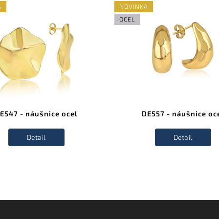
A
NOVINKA
OCEL
E547 - náušnice ocel
DE557 - náušnice oc
Detail
Detail