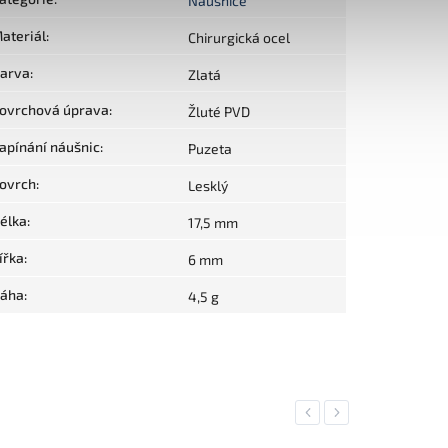
Náušnice
ateriál
:
Chirurgická ocel
arva
:
Zlatá
ovrchová úprava
:
Žluté PVD
apínání náušnic
:
Puzeta
ovrch
:
Lesklý
élka
:
17,5 mm
ířka
:
6 mm
áha
:
4,5 g
Previous
Next