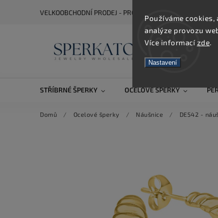
VELKOOBCHODNÍ PRODEJ - PRO ZOBRAZENÍ CEN SE REGIS
Používáme cookies, 
analýze provozu webu
Více informací
zde
.
Nastavení
STŘÍBRNÉ ŠPERKY
OCELOVÉ ŠPERKY
PE
Domů
/
Ocelové šperky
/
Náušnice
/
DE542 - náuš