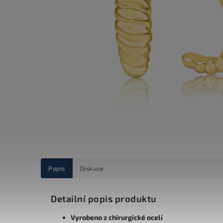
Popis
Diskuze
Detailní popis produktu
Vyrobeno z chirurgické oceli