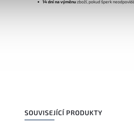
14 dní na výměnu
zboží, pokud šperk neodpovíd
SOUVISEJÍCÍ PRODUKTY