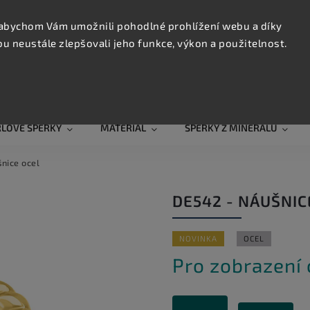
KONTAK
TRUJTE
abychom Vám umožnili pohodlné prohlížení webu a díky
 neustále zlepšovali jeho funkce, výkon a použitelnost.
Hledat
RLOVÉ ŠPERKY
MATERIÁL
ŠPERKY Z MINERÁLŮ
nice ocel
DE542 - NÁUŠNIC
NOVINKA
OCEL
Pro zobrazení