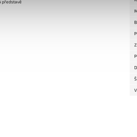
á představě
M
B
P
Z
P
D
Š
V