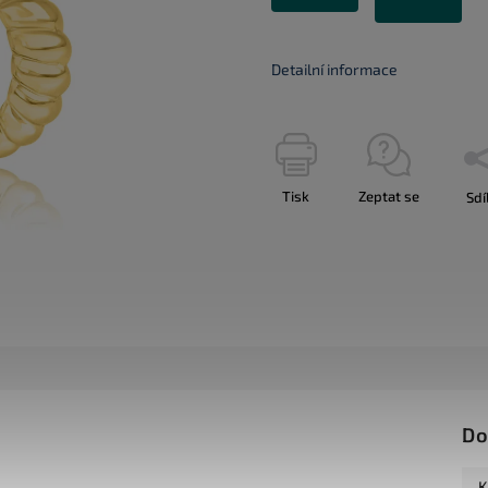
Detailní informace
Tisk
Zeptat se
Sdí
Do
K