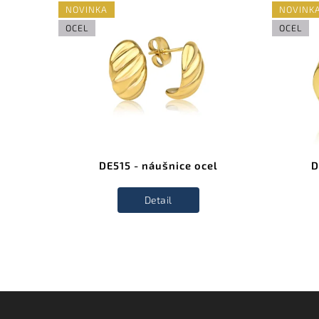
NOVINKA
NOVINK
OCEL
OCEL
l
DE515 - náušnice ocel
D
Detail