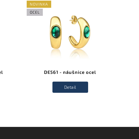
NOVINKA
NOVINK
OCEL
OCEL
el
DE561 - náušnice ocel
Detail