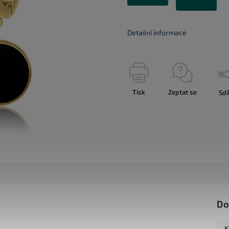
Detailní informace
Tisk
Zeptat se
Sdí
Do
K