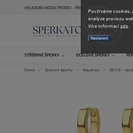
VELKOOBCHODNÍ PRODEJ - PRO ZOBRAZENÍ CEN SE REGIS
Používáme cookies, 
analýze provozu webu
Více informací
zde
.
Nastavení
STŘÍBRNÉ ŠPERKY
OCELOVÉ ŠPERKY
PE
Domů
/
Ocelové šperky
/
Náušnice
/
DE576 - náuš