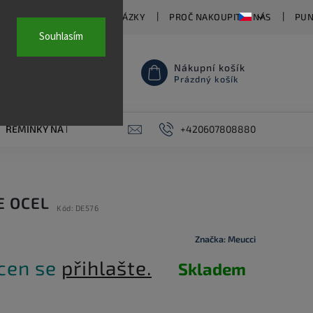
TY
ČASTO KLADENÉ OTÁZKY
PROČ NAKOUPIT U NÁS
PUN
Souhlasím
Nákupní košík
Prázdný košík
ŘEMÍNKY NA HODINKY
AKCE
+420607808880
PIERCING
KONTAKT
E OCEL
Kód:
DE576
Značka:
Meucci
 cen se
přihlašte.
Skladem