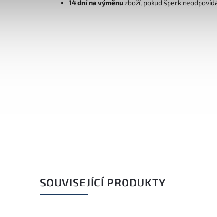
14 dní na výměnu
zboží, pokud šperk neodpovíd
SOUVISEJÍCÍ PRODUKTY