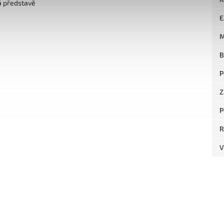
á představě
E
M
B
P
Z
P
R
V