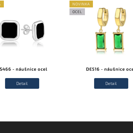
A
NOVINKA
OCEL
S466 - náušnice ocel
DE516 - náušnice oc
Detail
Detail