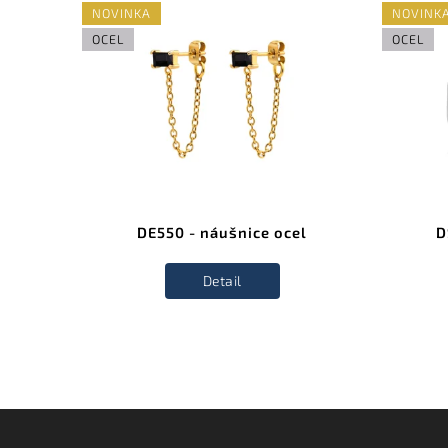
NOVINKA
NOVINK
OCEL
OCEL
l
DE550 - náušnice ocel
D
Detail