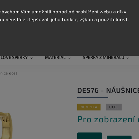
KONTAK
TRUJTE
abychom Vám umožnili pohodlné prohlížení webu a díky
 neustále zlepšovali jeho funkce, výkon a použitelnost.
Hledat
RLOVÉ ŠPERKY
MATERIÁL
ŠPERKY Z MINERÁLŮ
nice ocel
DE576 - NÁUŠNIC
NOVINKA
OCEL
Pro zobrazení