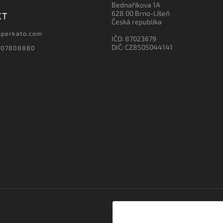
Bednaříkova 1A
628 00 Brno-Líšeň
KT
Česká republika
sperkato.com
IČO: 87023679
DIČ: CZ8505044141
607808880