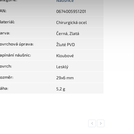
Náušnice
AN
:
0674005951201
ateriál
:
Chirurgická ocel
arva
:
Černá, Zlatá
ovrchová úprava
:
Žluté PVD
apínání náušnic
:
Kloubové
ovrch
:
Lesklý
ozměr
:
29x6 mm
áha
:
5,2 g
Previous
Next