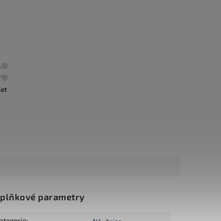
let
plňkové parametry
ategorie
: