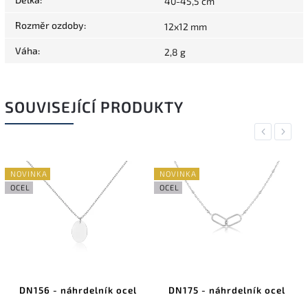
40-45,5 cm
Rozměr ozdoby
:
12x12 mm
Váha
:
2,8 g
SOUVISEJÍCÍ PRODUKTY
Previous
Next
NOVINKA
NOVINKA
OCEL
OCEL
DN156 - náhrdelník ocel
DN175 - náhrdelník ocel