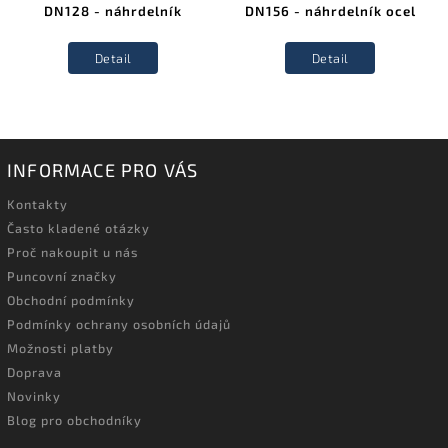
DN128 - náhrdelník
DN156 - náhrdelník ocel
Detail
Detail
INFORMACE PRO VÁS
Kontakty
Často kladené otázky
Proč nakoupit u nás
Puncovní značky
Obchodní podmínky
Podmínky ochrany osobních údajů
Možnosti platby
Doprava
Novinky
Blog pro obchodníky