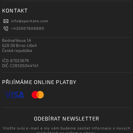
KONTAKT
info
@
sperkato.com
+420607808880
Bednaříkova 1A
628 00 Brno-Líšeň
Česká republika
IČO: 87023679
DIČ: CZ8505044141
PŘIJÍMÁME ONLINE PLATBY
ODEBÍRAT NEWSLETTER
Vložte svůj e-mail a my vám budeme zasílat informace o nových
produktech na našem e-shopu.