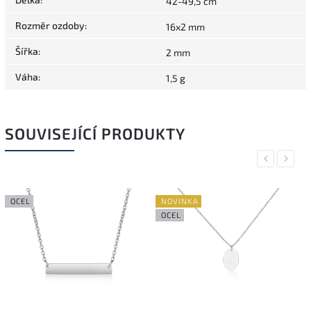
42-49,5 cm
Rozměr ozdoby
:
16x2 mm
Šířka
:
2 mm
Váha
:
1,5 g
SOUVISEJÍCÍ PRODUKTY
Previous
Next
OCEL
NOVINKA
OCEL