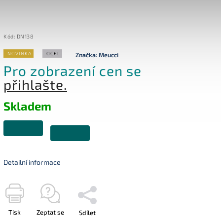
Kód:
DN138
NOVINKA
OCEL
Značka:
Meucci
Pro zobrazení cen se
přihlašte.
Skladem
Detailní informace
Tisk
Zeptat se
Sdílet