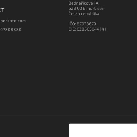
Bednaříkova 1A
628 00 Brno-Líšeň
KT
Česká republika
sperkato.com
IČO: 87023679
DIČ: CZ8505044141
607808880