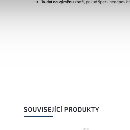
14 dní na výměnu
zboží, pokud šperk neodpovíd
SOUVISEJÍCÍ PRODUKTY