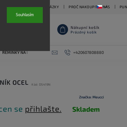
TY
ČASTO KLADENÉ OTÁZKY
PROČ NAKOUPIT U NÁS
PUN
Souhlasím
Nákupní košík
Prázdný košík
ŘEMÍNKY NA HODINKY
AKCE
+420607808880
PIERCING
KONTAKT
NÍK OCEL
Kód:
DS419N
Značka:
Meucci
 cen se
přihlašte.
Skladem