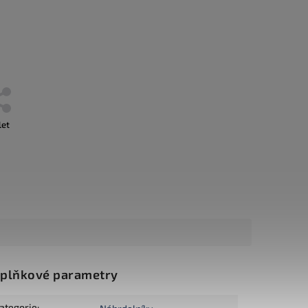
let
plňkové parametry
ategorie
: