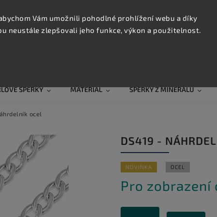
KONTAK
TRUJTE
abychom Vám umožnili pohodlné prohlížení webu a díky
 neustále zlepšovali jeho funkce, výkon a použitelnost.
Hledat
RLOVÉ ŠPERKY
MATERIÁL
ŠPERKY Z MINERÁLŮ
áhrdelník ocel
DS419 - NÁHRDEL
NOVINKA
OCEL
Pro zobrazení