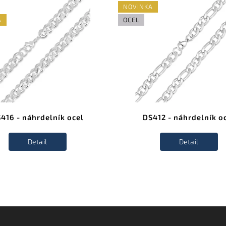
NOVINKA
A
OCEL
416 - náhrdelník ocel
DS412 - náhrdelník o
Detail
Detail