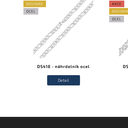
NOVINKA
AKCE
OCEL
NOVINK
OCEL
l
DS418 - náhrdelník ocel
DS
Detail