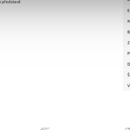
á představě
E
M
B
Z
P
D
Š
V