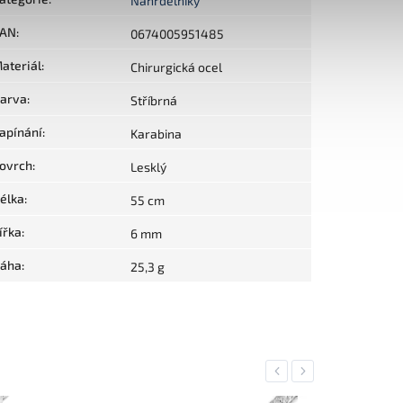
Náhrdelníky
AN
:
0674005951485
ateriál
:
Chirurgická ocel
arva
:
Stříbrná
apínání
:
Karabina
ovrch
:
Lesklý
élka
:
55 cm
ířka
:
6 mm
áha
:
25,3 g
Previous
Next