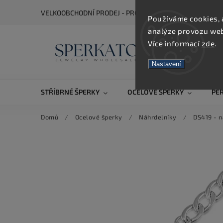
VELKOOBCHODNÍ PRODEJ - PRO ZOBRAZENÍ CEN SE REGIS
Používáme cookies, 
analýze provozu webu
Více informací
zde
.
Nastavení
STŘÍBRNÉ ŠPERKY
OCELOVÉ ŠPERKY
PE
Domů
/
Ocelové šperky
/
Náhrdelníky
/
DS419 - n