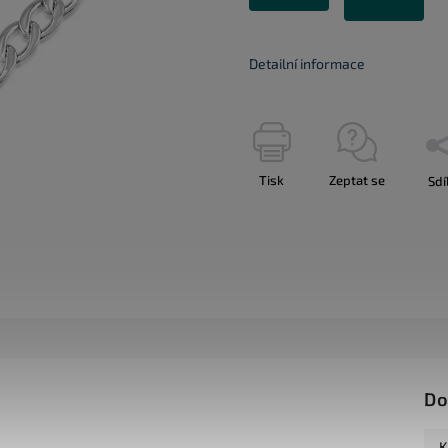
Detailní informace
Tisk
Zeptat se
Sdí
Do
K