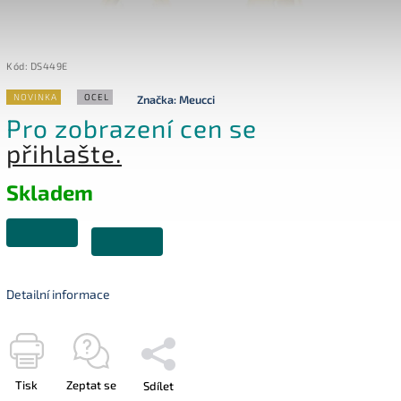
Kód:
DS449E
NOVINKA
OCEL
Značka:
Meucci
Pro zobrazení cen se
přihlašte.
Skladem
Detailní informace
Tisk
Zeptat se
Sdílet