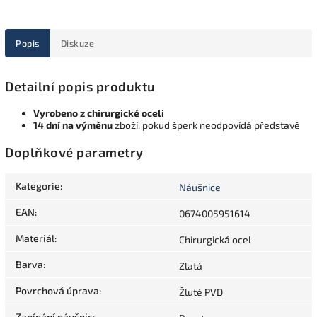
Popis
Diskuze
Detailní popis produktu
Vyrobeno z chirurgické oceli
14 dní na výměnu
zboží, pokud šperk neodpovídá představě
Doplňkové parametry
Kategorie
:
Náušnice
EAN
:
0674005951614
Materiál
:
Chirurgická ocel
Barva
:
Zlatá
Povrchová úprava
:
Žluté PVD
Zapínání náušnic
: