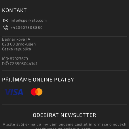
KONTAKT
info
@
sperkato.com
+420607808880
Bednaříkova 1A
628 00 Brno-Líšeň
Česká republika
IČO: 87023679
DIČ: CZ8505044141
PŘIJÍMÁME ONLINE PLATBY
ODEBÍRAT NEWSLETTER
Vložte svůj e-mail a my vám budeme zasílat informace o nových
produktech na našem e-shopu.