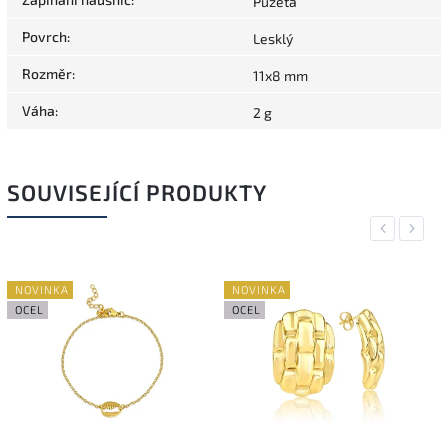
Puzeta
Povrch
:
Lesklý
Rozměr
:
11x8 mm
Váha
:
2 g
SOUVISEJÍCÍ PRODUKTY
Previous
Next
NOVINKA
NOVINKA
OCEL
OCEL