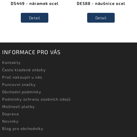
DS449 - náramek ocel
DE588 - náušnice ocel
Detail
Detail
INFORMACE PRO VÁS
Kontakty
Často kladené otázky
Proč nakoupit u nás
Puncovní značky
Obchodní podmínky
Podmínky ochrany osobních údajů
Možnosti platby
Doprava
Novinky
Blog pro obchodníky