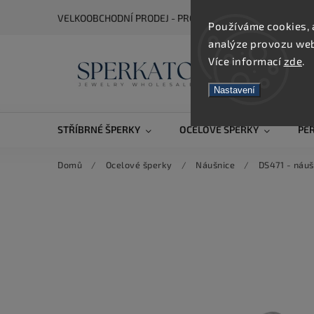
VELKOOBCHODNÍ PRODEJ - PRO ZOBRAZENÍ CEN SE REGIS
Používáme cookies, 
analýze provozu webu
Více informací
zde
.
Nastavení
STŘÍBRNÉ ŠPERKY
OCELOVÉ ŠPERKY
PE
Domů
/
Ocelové šperky
/
Náušnice
/
DS471 - náuš