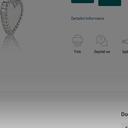
Detailní informace
Tisk
Zeptat se
Sdí
Do
K