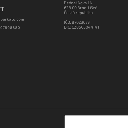
Bednaříkova 1A
628 00 Brno-Líšeň
KT
Česká republika
sperkato.com
IČO: 87023679
DIČ: CZ8505044141
607808880