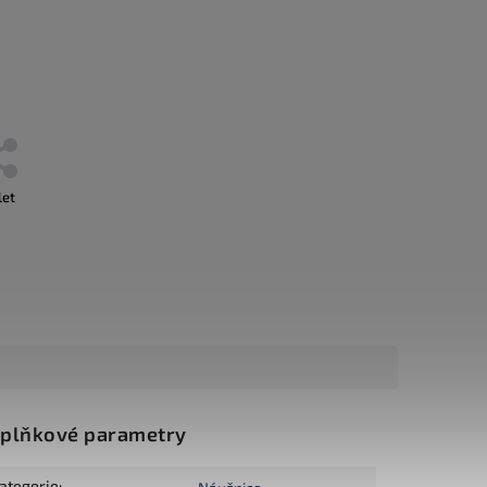
let
plňkové parametry
ategorie
: