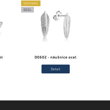
NOVINKA
OCEL
OCEL
el
DE602 - náušnice ocel
Detail