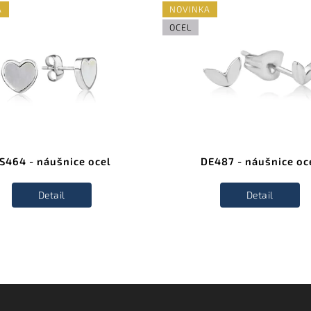
A
NOVINKA
OCEL
S464 - náušnice ocel
DE487 - náušnice oc
Detail
Detail