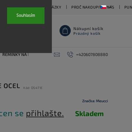
TY
ČASTO KLADENÉ OTÁZKY
PROČ NAKOUPIT U NÁS
PUN
Souhlasím
Nákupní košík
Prázdný košík
ŘEMÍNKY NA HODINKY
AKCE
+420607808880
PIERCING
KONTAKT
E OCEL
Kód:
DS471E
Značka:
Meucci
 cen se
přihlašte.
Skladem