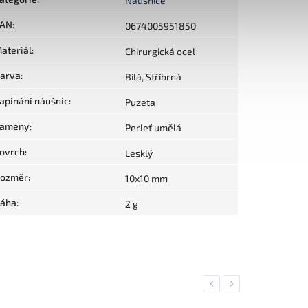
Náušnice
AN
:
0674005951850
ateriál
:
Chirurgická ocel
arva
:
Bílá, Stříbrná
apínání náušnic
:
Puzeta
ameny
:
Perleť umělá
ovrch
:
Lesklý
ozměr
:
10x10 mm
áha
:
2 g
Previous
Next