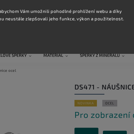
KONTAK
TRUJTE
abychom Vám umožnili pohodlné prohlížení webu a díky
 neustále zlepšovali jeho funkce, výkon a použitelnost.
Hledat
RLOVÉ ŠPERKY
MATERIÁL
ŠPERKY Z MINERÁLŮ
nice ocel
DS471 - NÁUŠNIC
NOVINKA
OCEL
Pro zobrazení