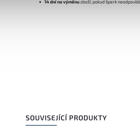
14 dní na výměnu
zboží, pokud šperk neodpovíd
SOUVISEJÍCÍ PRODUKTY