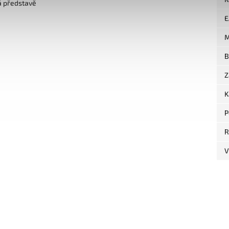
á představě
E
M
B
Z
K
P
R
V