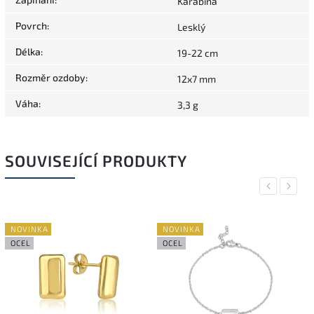
Karabina
Povrch
:
Lesklý
Délka
:
19-22 cm
Rozměr ozdoby
:
12x7 mm
Váha
:
3,3 g
SOUVISEJÍCÍ PRODUKTY
Previous
Next
NOVINKA
NOVINKA
OCEL
OCEL