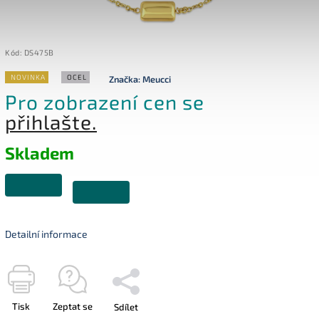
Kód:
DS475B
NOVINKA
OCEL
Značka:
Meucci
Pro zobrazení cen se
přihlašte.
Skladem
Detailní informace
Tisk
Zeptat se
Sdílet