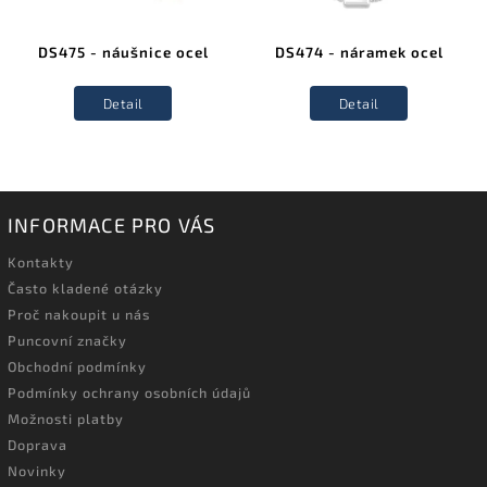
DS475 - náušnice ocel
DS474 - náramek ocel
Detail
Detail
INFORMACE PRO VÁS
Kontakty
Často kladené otázky
Proč nakoupit u nás
Puncovní značky
Obchodní podmínky
Podmínky ochrany osobních údajů
Možnosti platby
Doprava
Novinky