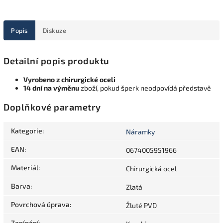
Popis
Diskuze
Detailní popis produktu
Vyrobeno z chirurgické oceli
14 dní na výměnu
zboží, pokud šperk neodpovídá představě
Doplňkové parametry
Kategorie
:
Náramky
EAN
:
0674005951966
Materiál
:
Chirurgická ocel
Barva
:
Zlatá
Povrchová úprava
:
Žluté PVD
Zapínání
: