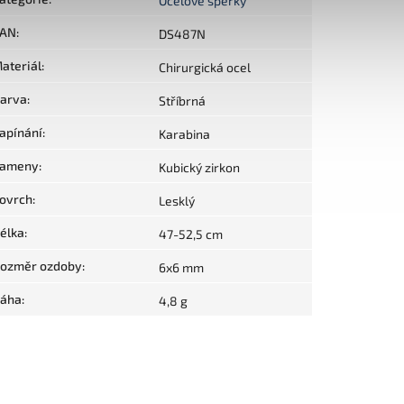
Ocelové šperky
AN
:
DS487N
ateriál
:
Chirurgická ocel
arva
:
Stříbrná
apínání
:
Karabina
ameny
:
Kubický zirkon
ovrch
:
Lesklý
élka
:
47-52,5 cm
ozměr ozdoby
:
6x6 mm
áha
:
4,8 g