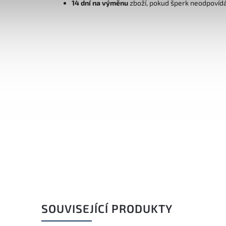
14 dní na výměnu
zboží, pokud šperk neodpovíd
SOUVISEJÍCÍ PRODUKTY