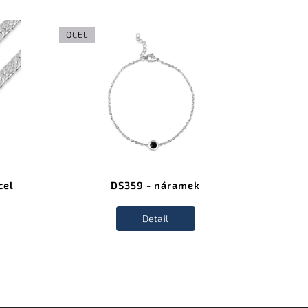
OCEL
cel
DS359 - náramek
Detail