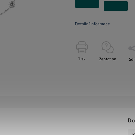
Detailní informace
Tisk
Zeptat se
Sdí
Do
K