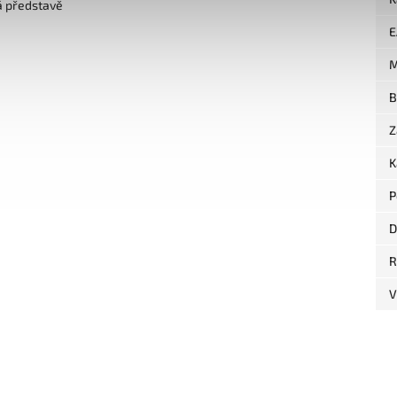
á představě
E
M
B
Z
K
P
D
R
V