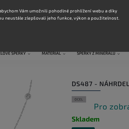
KONTAK
TRUJTE
abychom Vám umožnili pohodlné prohlížení webu a díky
 neustále zlepšovali jeho funkce, výkon a použitelnost.
Hledat
RLOVÉ ŠPERKY
MATERIÁL
ŠPERKY Z MINERÁLŮ
DS487 - NÁHRDEL
OCEL
Pro zobr
Skladem