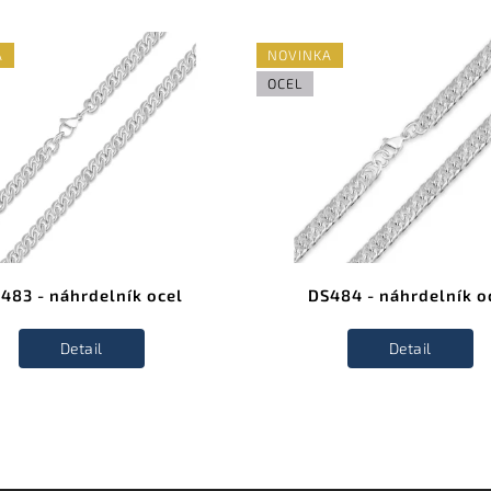
A
NOVINKA
OCEL
483 - náhrdelník ocel
DS484 - náhrdelník o
Detail
Detail