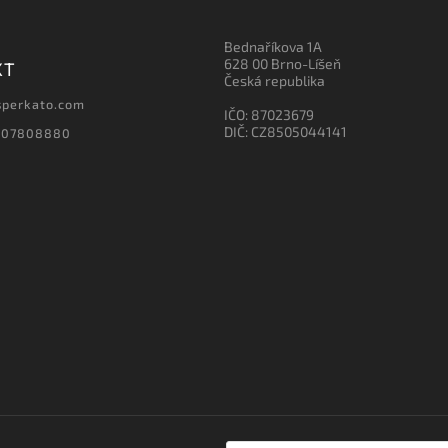
Bednaříkova 1A
628 00 Brno-Líšeň
KT
Česká republika
sperkato.com
IČO: 87023679
DIČ: CZ8505044141
607808880