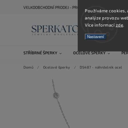
VELKOOBCHODNÍ PRODEJ - PRO ZOBRAZENÍ CEN SE REGIS
Používáme cookies, 
analýze provozu webu
Více informací
zde
.
Nastavení
STŘÍBRNÉ ŠPERKY
OCELOVÉ ŠPERKY
PE
Domů
/
Ocelové šperky
/
DS487 - náhrdelník ocel