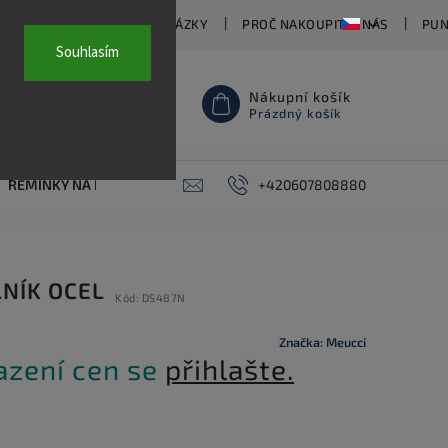
TY
ČASTO KLADENÉ OTÁZKY
PROČ NAKOUPIT U NÁS
PUN
Souhlasím
Nákupní košík
Prázdný košík
ŘEMÍNKY NA HODINKY
AKCE
+420607808880
PIERCING
KONTAKT
NÍK OCEL
Kód:
DS487N
Značka:
Meucci
azení cen se
přihlašte.