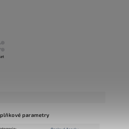
let
plňkové parametry
ategorie
: