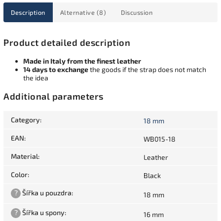
Description
Alternative (8)
Discussion
Product detailed description
Made in Italy from the finest leather
14 days to exchange
the goods if the strap does not match
the idea
Additional parameters
Category
:
18 mm
EAN
:
WB015-18
Material
:
Leather
Color
:
Black
?
Šířka u pouzdra
:
18 mm
?
Šířka u spony
:
16 mm