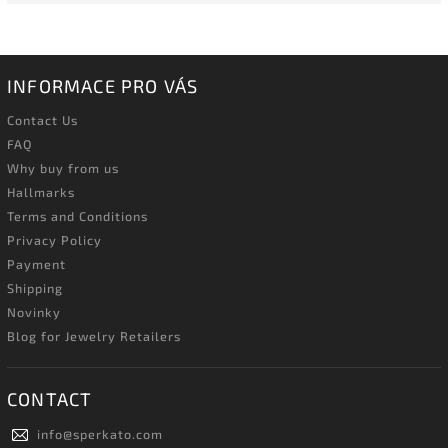
INFORMACE PRO VÁS
Contact Us
FAQ
Why buy from us
Hallmarks
Terms and Conditions
Privacy Policy
Payment
Shipping
Novinky
Blog for Jewelry Retailers
CONTACT
info
@
sperkato.com