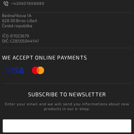
+420607808880
Bednaříkova 1A
628 00 Brno-Líšeň
Česká republika
IČO: 87023679
DIČ: CZ8505044141
WE ACCEPT ONLINE PAYMENTS
SUBSCRIBE TO NEWSLETTER
Enter your email and we will send you informations about new
products in our e-shop.