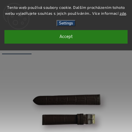
Tento web používá soubory cookie. Dalším procházením tohoto
webu vyjadřujete souhlas s jejich používáním.. Více informací
zde
.
Search
Settings
Accept
WB015-18 - LEATHER BAND - BLACK -
18 MM