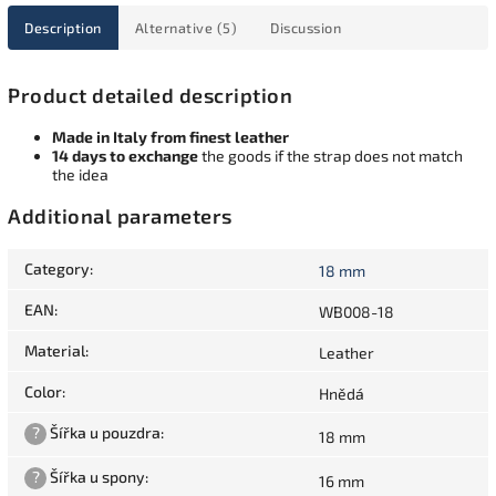
Description
Alternative (5)
Discussion
Product detailed description
Made in Italy from finest leather
14 days to exchange
the goods if the strap does not match
the idea
Additional parameters
Category
:
18 mm
EAN
:
WB008-18
Material
:
Leather
Color
:
Hnědá
?
Šířka u pouzdra
:
18 mm
?
Šířka u spony
:
16 mm