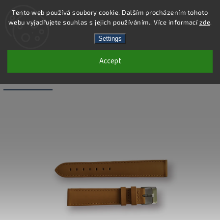
Tento web používá soubory cookie. Dalším procházením tohoto
webu vyjadřujete souhlas s jejich používáním.. Více informací
zde
.
Search
Settings
Accept
WB008-18 - LEATHER BAND - BEIGE -
18 MM