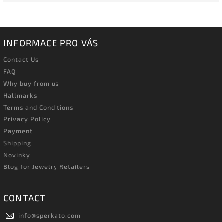
INFORMACE PRO VÁS
Contact Us
FAQ
Why buy from us
Hallmarks
Terms and Conditions
Privacy Policy
Payment
Shipping
Novinky
Blog for Jewelry Retailers
CONTACT
info
@
sperkato.com