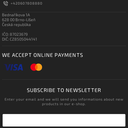
+420607808880
Bednaříkova 1A
628 00 Brno-Líšeň
Česká republika
IČO: 87023679
DIČ: CZ8505044141
WE ACCEPT ONLINE PAYMENTS
SUBSCRIBE TO NEWSLETTER
Enter your email and we will send you informations about new
products in our e-shop.