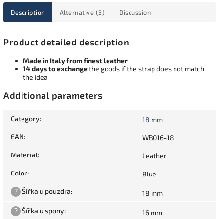
Description
Alternative (5)
Discussion
Product detailed description
Made in Italy from finest leather
14 days to exchange
the goods if the strap does not match
the idea
Additional parameters
Category
:
18 mm
EAN
:
WB016-18
Material
:
Leather
Color
:
Blue
?
Šířka u pouzdra
:
18 mm
?
Šířka u spony
:
16 mm