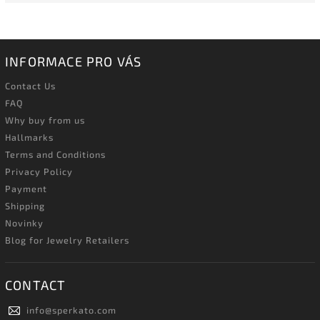
INFORMACE PRO VÁS
Contact Us
FAQ
Why buy from us
Hallmarks
Terms and Conditions
Privacy Policy
Payment
Shipping
Novinky
Blog for Jewelry Retailers
CONTACT
info
@
sperkato.com