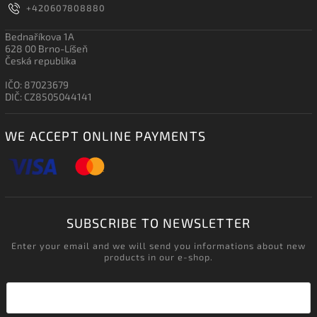
+420607808880
Bednaříkova 1A
628 00 Brno-Líšeň
Česká republika
IČO: 87023679
DIČ: CZ8505044141
WE ACCEPT ONLINE PAYMENTS
SUBSCRIBE TO NEWSLETTER
Enter your email and we will send you informations about new
products in our e-shop.