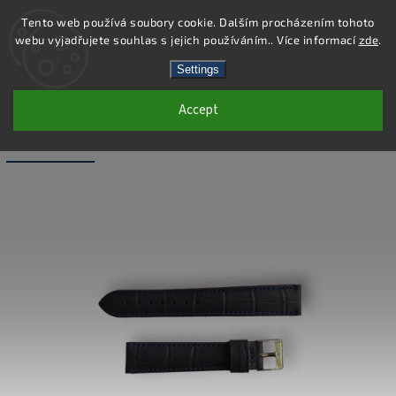
Tento web používá soubory cookie. Dalším procházením tohoto
webu vyjadřujete souhlas s jejich používáním.. Více informací
zde
.
Search
Settings
Accept
WB016-18 - LEATHER BAND - BLUE - 18
MM