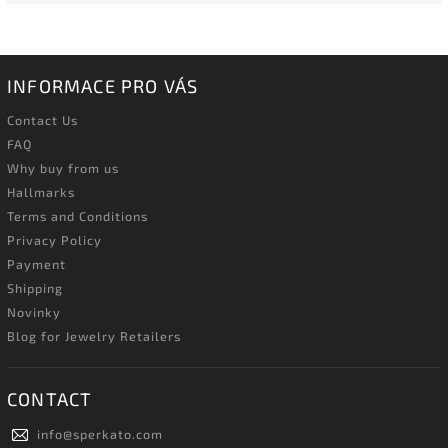
INFORMACE PRO VÁS
Contact Us
FAQ
Why buy from us
Hallmarks
Terms and Conditions
Privacy Policy
Payment
Shipping
Novinky
Blog for Jewelry Retailers
CONTACT
info
@
sperkato.com