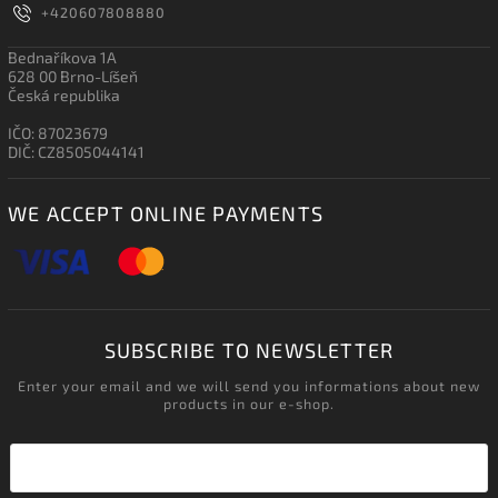
+420607808880
Bednaříkova 1A
628 00 Brno-Líšeň
Česká republika
IČO: 87023679
DIČ: CZ8505044141
WE ACCEPT ONLINE PAYMENTS
SUBSCRIBE TO NEWSLETTER
Enter your email and we will send you informations about new
products in our e-shop.