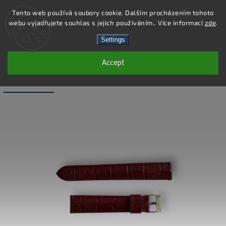
Tento web používá soubory cookie. Dalším procházením tohoto
webu vyjadřujete souhlas s jejich používáním.. Více informací
zde
.
Search
Settings
Accept
WB017-18 - LEATHER BAND - CLARET -
18 MM