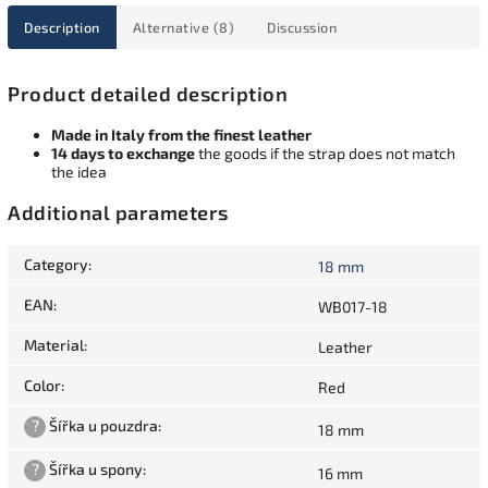
Description
Alternative (8)
Discussion
Product detailed description
Made in Italy from the finest leather
14 days to exchange
the goods if the strap does not match
the idea
Additional parameters
Category
:
18 mm
EAN
:
WB017-18
Material
:
Leather
Color
:
Red
?
Šířka u pouzdra
:
18 mm
?
Šířka u spony
:
16 mm