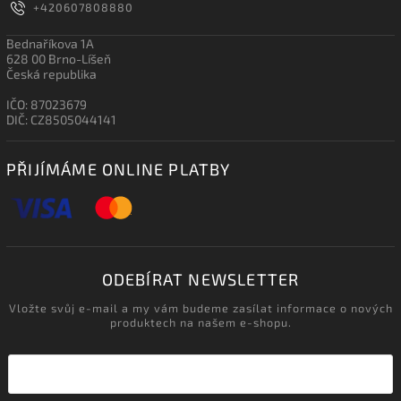
+420607808880
Bednaříkova 1A
628 00 Brno-Líšeň
Česká republika
IČO: 87023679
DIČ: CZ8505044141
PŘIJÍMÁME ONLINE PLATBY
ODEBÍRAT NEWSLETTER
Vložte svůj e-mail a my vám budeme zasílat informace o nových
produktech na našem e-shopu.