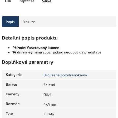
Tisk
Zeptat se
Sdílet
Popis
Diskuze
Detailní popis produktu
Přírodní fasetovaný kámen
14 dní na výměnu
zboží, pokud neodpovídá představě
Doplňkové parametry
Kategorie
:
Broušené polodrahokamy
Barva
:
Zelená
Kameny
:
Olivín
Rozměr
:
4x4 mm
Tvar
:
Kulatý