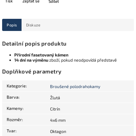
Tisk
Zeptat se
Sdílet
Popis
Diskuze
Detailní popis produktu
Přírodní fasetovaný kámen
14 dní na výměnu
zboží, pokud neodpovídá představě
Doplňkové parametry
Kategorie
:
Broušené polodrahokamy
Barva
:
Žlutá
Kameny
:
Citrín
Rozměr
:
4x6 mm
Tvar
:
Oktagon