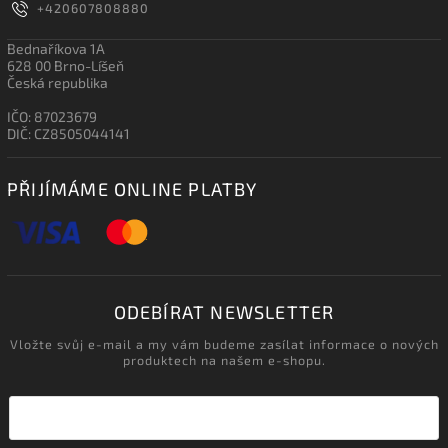
+420607808880
Bednaříkova 1A
628 00 Brno-Líšeň
Česká republika
IČO: 87023679
DIČ: CZ8505044141
PŘIJÍMÁME ONLINE PLATBY
ODEBÍRAT NEWSLETTER
Vložte svůj e-mail a my vám budeme zasílat informace o nových
produktech na našem e-shopu.