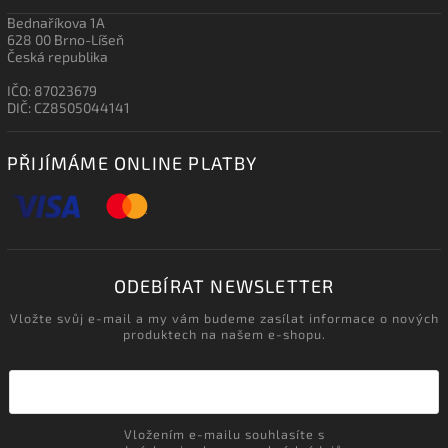
Bednaříkova 1A
628 00 Brno-Líšeň
Česká republika
IČO: 87023679
DIČ: CZ8505044141
PŘIJÍMÁME ONLINE PLATBY
ODEBÍRAT NEWSLETTER
Vložte svůj e-mail a my vám budeme zasílat informace o nových
produktech na našem e-shopu.
Vložením e-mailu souhlasíte s