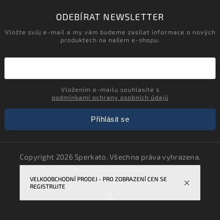
ODEBÍRAT NEWSLETTER
Vložte svůj e-mail a my vám budeme zasílat informace o nových
produktech na našem e-shopu.
Vložením e-mailu souhlasíte s
podmínkami ochrany osobních údajů
Přihlásit se
Copyright 2026
Sperkato
. Všechna práva vyhrazena.
Upravit nastavení cookies
VELKOOBCHODNÍ PRODEJ - PRO ZOBRAZENÍ CEN SE
Vytvořil
Shoptet
| Design
Shoptak.cz.
REGISTRUJTE