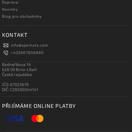
Doprava
Novinky
Blog pro obchodníky
KONTAKT
info
@
sperkato.com
+420607808880
Bednaříkova 1A
628 00 Brno-Líšeň
Česká republika
IČO: 87023679
DIČ: CZ8505044141
PŘIJÍMÁME ONLINE PLATBY