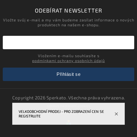
ODEBÍRAT NEWSLETTER
Vložte svůj e-mail a my vám budeme zasílat informace o nových
produktech na našem e-shopu.
Vložením e-mailu souhlasíte s
podmínkami ochrany osobních údajů
Přihlásit se
Copyright 2026
Sperkato
. Všechna práva vyhrazena.
Upravit nastavení cookies
VELKOOBCHODNÍ PRODEJ - PRO ZOBRAZENÍ CEN SE
Vytvořil
Shoptet
| Design
Shoptak.cz.
REGISTRUJTE