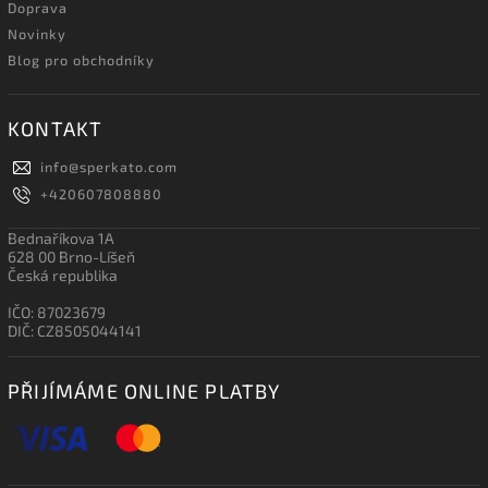
Doprava
Novinky
Blog pro obchodníky
KONTAKT
info
@
sperkato.com
+420607808880
Bednaříkova 1A
628 00 Brno-Líšeň
Česká republika
IČO: 87023679
DIČ: CZ8505044141
PŘIJÍMÁME ONLINE PLATBY