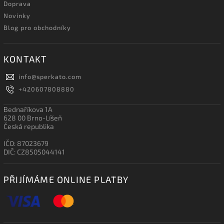
Doprava
Novinky
Blog pro obchodníky
KONTAKT
info
@
sperkato.com
+420607808880
Bednaříkova 1A
628 00 Brno-Líšeň
Česká republika
IČO: 87023679
DIČ: CZ8505044141
PŘIJÍMÁME ONLINE PLATBY