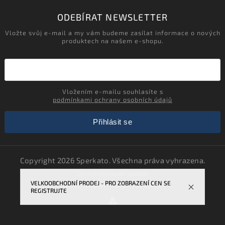
ODEBÍRAT NEWSLETTER
Vložte svůj e-mail a my vám budeme zasílat informace o nových
produktech na našem e-shopu.
Vložením e-mailu souhlasíte s
podmínkami ochrany osobních údajů
Přihlásit se
Copyright 2026
Sperkato
. Všechna práva vyhrazena.
Upravit nastavení cookies
VELKOOBCHODNÍ PRODEJ - PRO ZOBRAZENÍ CEN SE
Vytvořil
Shoptet
| Design
Shoptak.cz.
REGISTRUJTE