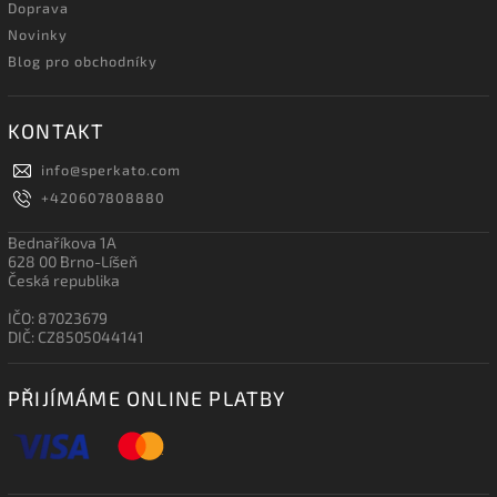
Doprava
Novinky
Blog pro obchodníky
KONTAKT
info
@
sperkato.com
+420607808880
Bednaříkova 1A
628 00 Brno-Líšeň
Česká republika
IČO: 87023679
DIČ: CZ8505044141
PŘIJÍMÁME ONLINE PLATBY