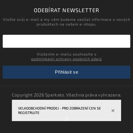
ODEBÍRAT NEWSLETTER
Vložte svůj e-mail a my vám budeme zasílat informace o nových
produktech na našem e-shopu.
Vložením e-mailu souhlasíte s
podmínkami ochrany osobních údajů
Přihlásit se
Copyright 2026
Sperkato
. Všechna práva vyhrazena.
Upravit nastavení cookies
VELKOOBCHODNÍ PRODEJ - PRO ZOBRAZENÍ CEN SE
Vytvořil
Shoptet
| Design
Shoptak.cz.
REGISTRUJTE