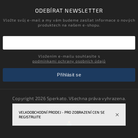
ODEBÍRAT NEWSLETTER
Vložte svůj e-mail a my vám budeme zasílat informace o nových
produktech na našem e-shopu.
Vložením e-mailu souhlasíte s
podmínkami ochrany osobních údajů
Přihlásit se
Copyright 2026
Sperkato
. Všechna práva vyhrazena.
Upravit nastavení cookies
VELKOOBCHODNÍ PRODEJ - PRO ZOBRAZENÍ CEN SE
Vytvořil
Shoptet
| Design
Shoptak.cz.
REGISTRUJTE