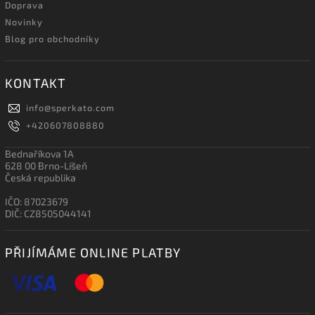
Doprava
Novinky
Blog pro obchodníky
KONTAKT
info
@
sperkato.com
+420607808880
Bednaříkova 1A
628 00 Brno-Líšeň
Česká republika
IČO: 87023679
DIČ: CZ8505044141
PŘIJÍMÁME ONLINE PLATBY