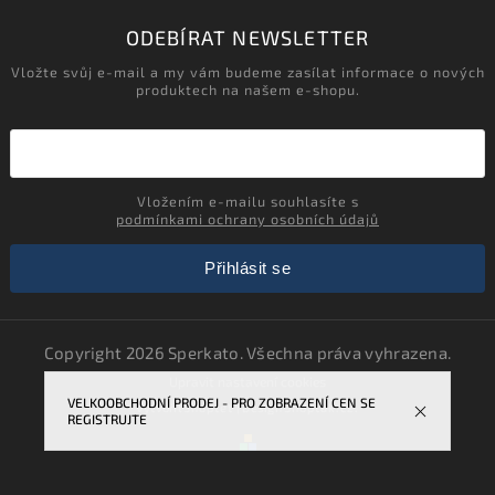
ODEBÍRAT NEWSLETTER
Vložte svůj e-mail a my vám budeme zasílat informace o nových
produktech na našem e-shopu.
Vložením e-mailu souhlasíte s
podmínkami ochrany osobních údajů
Přihlásit se
Copyright 2026
Sperkato
. Všechna práva vyhrazena.
Upravit nastavení cookies
VELKOOBCHODNÍ PRODEJ - PRO ZOBRAZENÍ CEN SE
Vytvořil
Shoptet
| Design
Shoptak.cz.
REGISTRUJTE