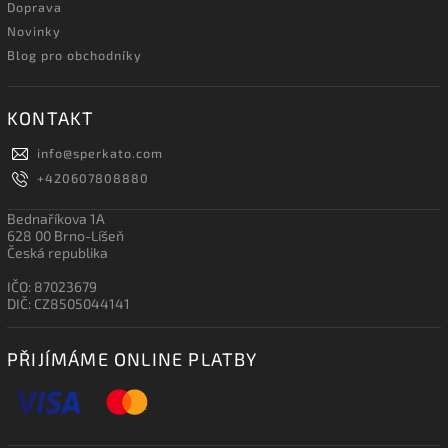
Doprava
Novinky
Blog pro obchodníky
KONTAKT
info
@
sperkato.com
+420607808880
Bednaříkova 1A
628 00 Brno-Líšeň
Česká republika
IČO: 87023679
DIČ: CZ8505044141
PŘIJÍMÁME ONLINE PLATBY