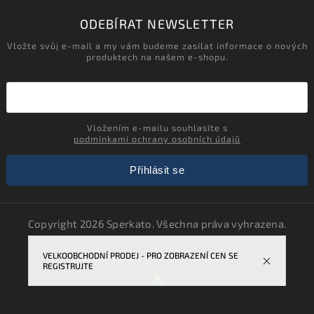
ODEBÍRAT NEWSLETTER
Vložte svůj e-mail a my vám budeme zasílat informace o nových
produktech na našem e-shopu.
Vložením e-mailu souhlasíte s
podmínkami ochrany osobních údajů
Přihlásit se
Copyright 2026
Sperkato
. Všechna práva vyhrazena.
Upravit nastavení cookies
VELKOOBCHODNÍ PRODEJ - PRO ZOBRAZENÍ CEN SE
Vytvořil
Shoptet
| Design
Shoptak.cz.
REGISTRUJTE