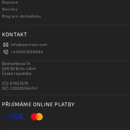
Doprava
Novinky
Blog pro obchodníky
KONTAKT
info
@
sperkato.com
+420607808880
Bednaříkova 1A
628 00 Brno-Líšeň
Česká republika
IČO: 87023679
DIČ: CZ8505044141
PŘIJÍMÁME ONLINE PLATBY