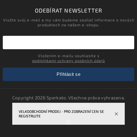
ODEBÍRAT NEWSLETTER
Vložte svůj e-mail a my vám budeme zasílat informace o nových
produktech na našem e-shopu.
Vložením e-mailu souhlasíte s
podmínkami ochrany osobních údajů
Přihlásit se
Copyright 2026
Sperkato
. Všechna práva vyhrazena.
Upravit nastavení cookies
VELKOOBCHODNÍ PRODEJ - PRO ZOBRAZENÍ CEN SE
Vytvořil
Shoptet
| Design
Shoptak.cz.
REGISTRUJTE