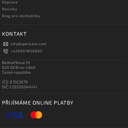
Doprava
Novinky
Blog pro obchodníky
KONTAKT
info
@
sperkato.com
+420607808880
Bednaříkova 1A
628 00 Brno-Líšeň
Česká republika
IČO: 87023679
DIČ: CZ8505044141
PŘIJÍMÁME ONLINE PLATBY