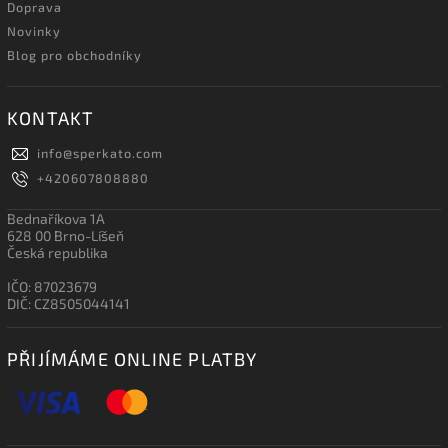
Doprava
Novinky
Blog pro obchodníky
KONTAKT
info
@
sperkato.com
+420607808880
Bednaříkova 1A
628 00 Brno-Líšeň
Česká republika
IČO: 87023679
DIČ: CZ8505044141
PŘIJÍMÁME ONLINE PLATBY