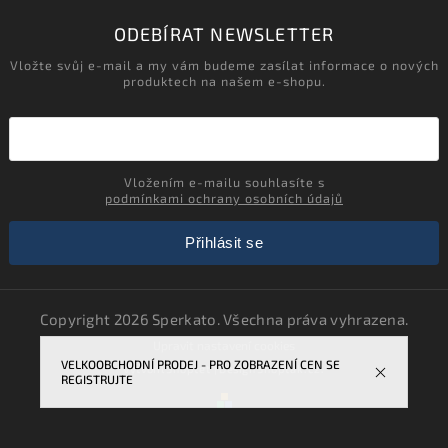
ODEBÍRAT NEWSLETTER
Vložte svůj e-mail a my vám budeme zasílat informace o nových
produktech na našem e-shopu.
Vložením e-mailu souhlasíte s
podmínkami ochrany osobních údajů
Přihlásit se
Copyright 2026
Sperkato
. Všechna práva vyhrazena.
Upravit nastavení cookies
VELKOOBCHODNÍ PRODEJ - PRO ZOBRAZENÍ CEN SE
Vytvořil
Shoptet
| Design
Shoptak.cz.
REGISTRUJTE