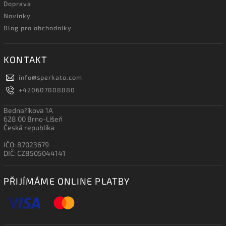
Doprava
Novinky
Blog pro obchodníky
KONTAKT
info
@
sperkato.com
+420607808880
Bednaříkova 1A
628 00 Brno-Líšeň
Česká republika
IČO: 87023679
DIČ: CZ8505044141
PŘIJÍMÁME ONLINE PLATBY