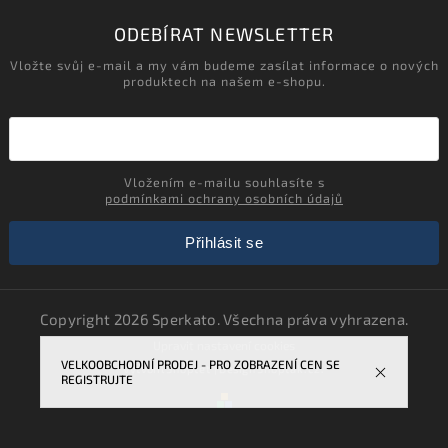
ODEBÍRAT NEWSLETTER
Vložte svůj e-mail a my vám budeme zasílat informace o nových
produktech na našem e-shopu.
Vložením e-mailu souhlasíte s
podmínkami ochrany osobních údajů
Přihlásit se
Copyright 2026
Sperkato
. Všechna práva vyhrazena.
Upravit nastavení cookies
VELKOOBCHODNÍ PRODEJ - PRO ZOBRAZENÍ CEN SE
Vytvořil
Shoptet
| Design
Shoptak.cz.
REGISTRUJTE