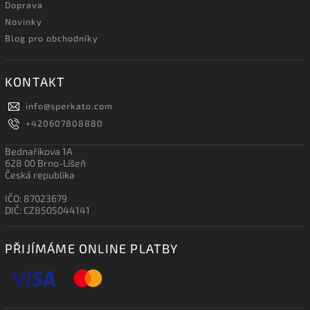
Doprava
Novinky
Blog pro obchodníky
KONTAKT
info
@
sperkato.com
+420607808880
Bednaříkova 1A
628 00 Brno-Líšeň
Česká republika
IČO: 87023679
DIČ: CZ8505044141
PŘIJÍMÁME ONLINE PLATBY