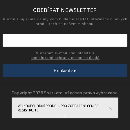
ODEBÍRAT NEWSLETTER
Vložte svůj e-mail a my vám budeme zasílat informace o nových
produktech na našem e-shopu.
Vložením e-mailu souhlasíte s
podmínkami ochrany osobních údajů
Přihlásit se
Copyright 2026
Sperkato
. Všechna práva vyhrazena.
Upravit nastavení cookies
VELKOOBCHODNÍ PRODEJ - PRO ZOBRAZENÍ CEN SE
Vytvořil
Shoptet
| Design
Shoptak.cz.
REGISTRUJTE