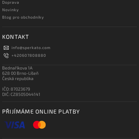
Doprava
Novinky
Blog pro obchodníky
KONTAKT
info
@
sperkato.com
+420607808880
Bednaříkova 1A
628 00 Brno-Líšeň
Česká republika
IČO: 87023679
DIČ: CZ8505044141
PŘIJÍMÁME ONLINE PLATBY