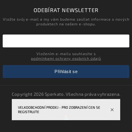
ODEBÍRAT NEWSLETTER
Vložte svůj e-mail a my vám budeme zasílat informace o nových
produktech na našem e-shopu.
Vložením e-mailu souhlasíte s
podmínkami ochrany osobních údajů
Přihlásit se
Copyright 2026
Sperkato
. Všechna práva vyhrazena.
Upravit nastavení cookies
VELKOOBCHODNÍ PRODEJ - PRO ZOBRAZENÍ CEN SE
Vytvořil
Shoptet
| Design
Shoptak.cz.
REGISTRUJTE